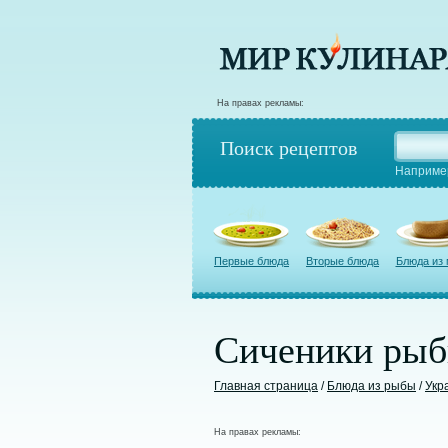
На правах рекламы:
Поиск рецептов
Наприме
Первые блюда
Вторые блюда
Блюда из
Сиченики ры
Главная страница
/
Блюда из рыбы
/
Укр
На правах рекламы: