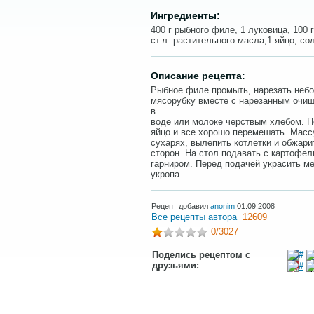
Ингредиенты:
400 г рыбного филе, 1 луковица, 100 г
ст.л. растительного масла,1 яйцо, сол
Описание рецепта:
Рыбное филе промыть, нарезать небо
мясорубку вместе с нарезанным очи
в
воде или молоке черствым хлебом. П
яйцо и все хорошо перемешать. Массу
сухарях, вылепить котлетки и обжари
сторон. На стол подавать с картофе
гарниром. Перед подачей украсить м
укропа.
Рецепт добавил
anonim
01.09.2008
Все рецепты автора
12609
0
/3027
Поделись рецептом с
друзьями: