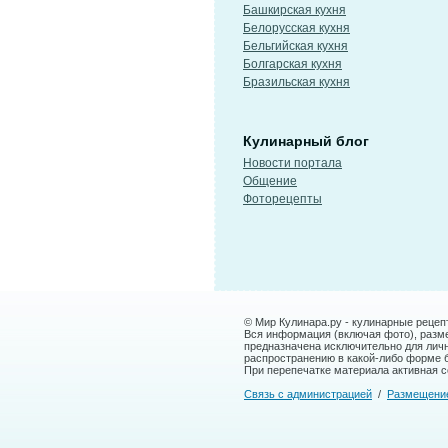
Башкирская кухня
Белорусская кухня
Бельгийская кухня
Болгарская кухня
Бразильская кухня
Кулинарный блог
Новости портала
Общение
Фоторецепты
© Мир Кулинара.ру - кулинарные рецеп
Вся информация (включая фото), размещ
предназначена исключительно для лич
распространению в какой-либо форме 
При перепечатке материала активная сс
Связь с администрацией
/
Размещени