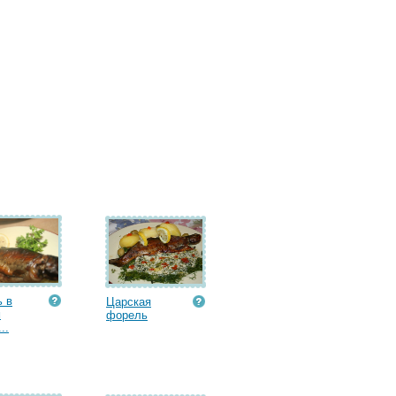
 в
Царская
м
форель
..