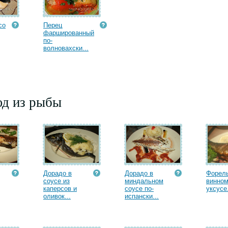
со
Перец
фаршированный
по-
волновахски...
юд из рыбы
Дорадо в
Дорадо в
Форель
соусе из
миндальном
винно
каперсов и
соусе по-
уксусе.
оливок...
испански...