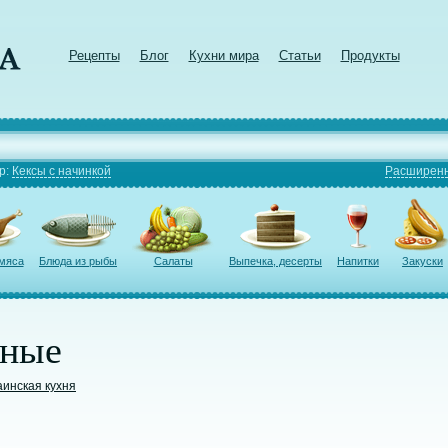
Рецепты
Блог
Кухни мира
Статьи
Продукты
р:
Кексы с начинкой
Расширенн
 мяса
Блюда из рыбы
Салаты
Выпечка, десерты
Напитки
Закуски
бные
аинская кухня