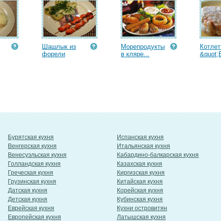
Шашлык из
Морепродукты
Котле
форели
в кляре...
&quot;
Бурятская кухня
Испанская кухня
Венгерская кухня
Итальянская кухня
Венесуэльская кухня
Кабардино-балкарская кухня
Голландская кухня
Казахская кухня
Греческая кухня
Киргизская кухня
Грузинская кухня
Китайская кухня
Датская кухня
Корейская кухня
Детская кухня
Кубинская кухня
Еврейская кухня
Кухни островитян
Европейская кухня
Латышская кухня