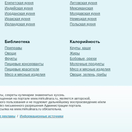
Египетская кухня
Литовская кухня
Индийская кухня
Мексиканская
Иорданская кухня
Молдавская кухня
Иракская кухня
Немецкая кухня
Ирландская кухня
Польская кухня
Библиотека
Калорийность
Приправы
Крупы, каши
Овощи
Жиры
Фрукты
Бобовые, орехи
Пищевые консерванты
Молочные продукты
Пищевые красители
Мясо и мясные изделия
Мясо и мясные изделия
Овощи, зелень, грибы
ты, секреты кулинарии знаменитых кухонь.
енная на портале www.mirkulinara.ru, является авторской,
ного пользования и не подлежит дальнейшему воспроизведению и/или
без письменного разрешения Администрации портала.
ылка на www.mirkulinara.ru обязательна.
е рекламы
/
Информационные источники