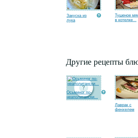
Тушеное мя
Закуска из
в котелке...
лука
Другие рецепты бл
Осьминог по-
неаполитански...
Лаврак с
фенхелем