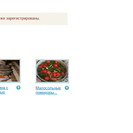
же зарегистрированы.
на с
Малосольные
вью
помидоры...