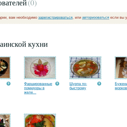
ователей
(0
)
арии, вам необходимо
зарегистрироваться
, или
авторизоваться
если вы у
аинской кухни
Фаршированные
Шурпа по-
Бужени
помидоры в
быстрому
морко
желе...