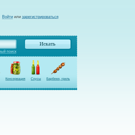
Войти
или
зарегистрироваться
ый поиск
Консервация
Соусы
Барбекю, гриль