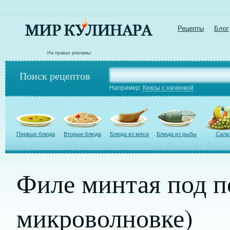
Рецепты
Блог
На правах рекламы:
Поиск рецептов
Например:
Кексы с начинкой
Первые блюда
Вторые блюда
Блюда из мяса
Блюда из рыбы
Сала
Филе минтая под п
микроволновке)