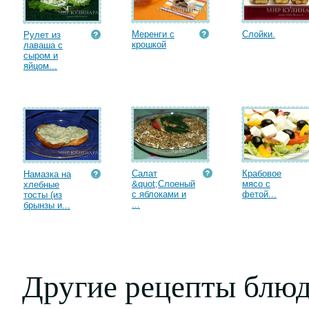
Меренги с
Слойки.
Рулет из
крошкой
лаваша с
сыром и
яйцом...
Салат
Крабовое
Намазка на
&quot;Слоеный
мясо с
хлебные
с яблоками и
фетой...
тосты (из
...
брынзы и...
Другие рецепты блюд