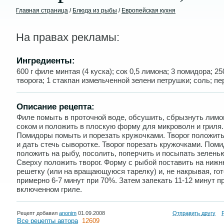
Главная страница
/
Блюда из рыбы
/
Европейская кухня
На правах рекламы:
Ингредиенты:
600 г филе минтая (4 куска); сок 0,5 лимона; 3 помидора; 25
творога; 1 стакпан измельченной зелени петрушки; соль; пе
Описание рецепта:
Филе помыть в проточной воде, обсушить, сбрызнуть лим
соком и положить в плоскую форму для микроволн и гриля.
Помидоры помыть и порезать кружочками. Творог положить
и дать стечь сыворотке. Творог порезать кружочками. Пом
положить на рыбу, посолить, поперчить и посыпать зелень
Сверху положить творог. Форму с рыбой поставить на ниж
решетку (или на вращающуюся тарелку) и, не накрывая, го
примерно 6-7 минут при 70%. Затем запекать 11-12 минут п
включенном гриле.
Рецепт добавил
anonim
01.09.2008
Отправить другу
Все рецепты автора
12609