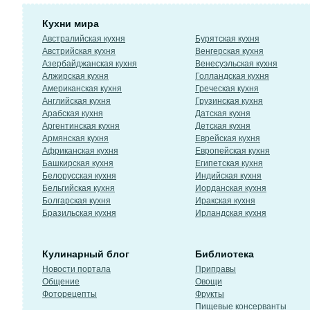
Кухни мира
Австралийская кухня
Бурятская кухня
Австрийская кухня
Венгерская кухня
Азербайджанская кухня
Венесуэльская кухня
Алжирская кухня
Голландская кухня
Американская кухня
Греческая кухня
Английская кухня
Грузинская кухня
Арабская кухня
Датская кухня
Аргентинская кухня
Детская кухня
Армянская кухня
Еврейская кухня
Африканская кухня
Европейская кухня
Башкирская кухня
Египетская кухня
Белорусская кухня
Индийская кухня
Бельгийская кухня
Иорданская кухня
Болгарская кухня
Иракская кухня
Бразильская кухня
Ирландская кухня
Кулинарный блог
Библиотека
Новости портала
Приправы
Общение
Овощи
Фоторецепты
Фрукты
Пищевые консерванты