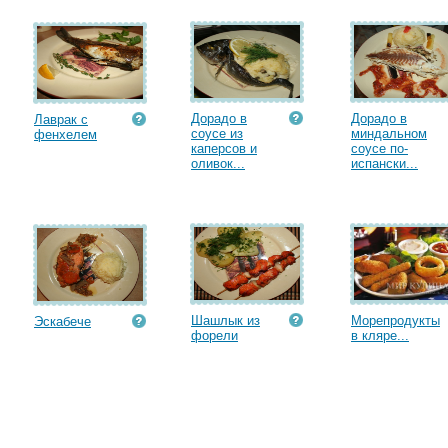
Дорадо в
Дорадо в
Лаврак с
соусе из
миндальном
фенхелем
каперсов и
соусе по-
оливок...
испански...
Шашлык из
Морепродукты
Эскабече
форели
в кляре...