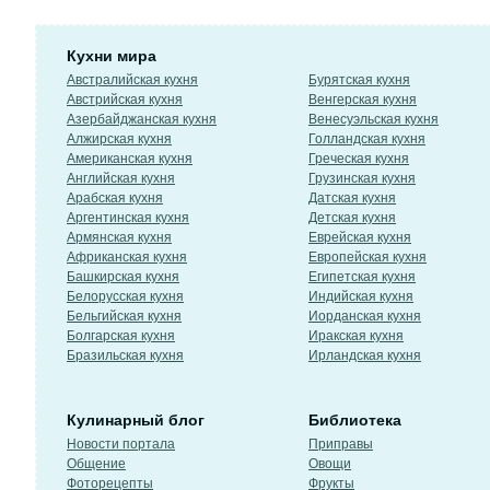
Кухни мира
Австралийская кухня
Бурятская кухня
Австрийская кухня
Венгерская кухня
Азербайджанская кухня
Венесуэльская кухня
Алжирская кухня
Голландская кухня
Американская кухня
Греческая кухня
Английская кухня
Грузинская кухня
Арабская кухня
Датская кухня
Аргентинская кухня
Детская кухня
Армянская кухня
Еврейская кухня
Африканская кухня
Европейская кухня
Башкирская кухня
Египетская кухня
Белорусская кухня
Индийская кухня
Бельгийская кухня
Иорданская кухня
Болгарская кухня
Иракская кухня
Бразильская кухня
Ирландская кухня
Кулинарный блог
Библиотека
Новости портала
Приправы
Общение
Овощи
Фоторецепты
Фрукты