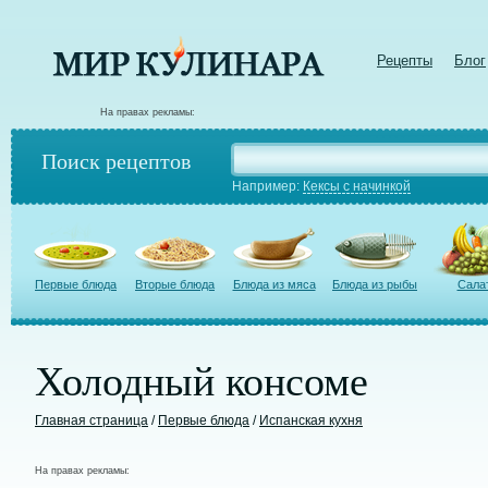
Рецепты
Блог
На правах рекламы:
Поиск рецептов
Например:
Кексы с начинкой
Первые блюда
Вторые блюда
Блюда из мяса
Блюда из рыбы
Сала
Холодный консоме
Главная страница
/
Первые блюда
/
Испанская кухня
На правах рекламы: