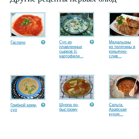
Суп из
Медальоны
Гаспачо
плавленных
из телятины в
сырков (с
коньячно-
картофеле...
слив...
Шурпа по-
Сальта.
Грибной крем-
быстрому
Арабская
суп
кухня...