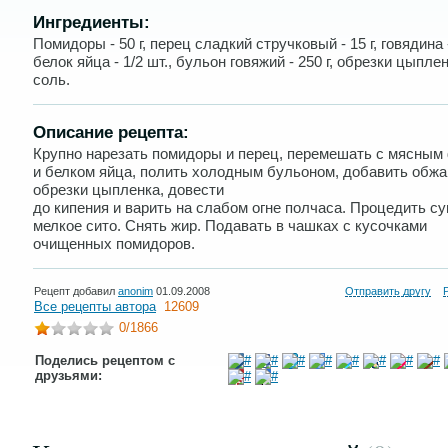
Ингредиенты:
Помидоры - 50 г, перец сладкий стручковый - 15 г, говядина -
белок яйца - 1/2 шт., бульон говяжий - 250 г, обрезки цыпленк
соль.
Описание рецепта:
Крупно нарезать помидоры и перец, перемешать с мясны
и белком яйца, полить холодным бульоном, добавить обж
обрезки цыпленка, довести
до кипения и варить на слабом огне полчаса. Процедить су
мелкое сито. Снять жир. Подавать в чашках с кусочками
очищенных помидоров.
Рецепт добавил
anonim
01.09.2008
Отправить другу
Все рецепты автора
12609
0
/1866
Поделись рецептом с
друзьями: