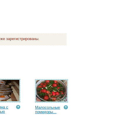
же зарегистрированы.
на с
Малосольные
вью
помидоры...