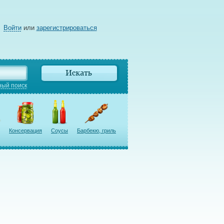
Войти
или
зарегистрироваться
ый поиск
Консервация
Соусы
Барбекю, гриль