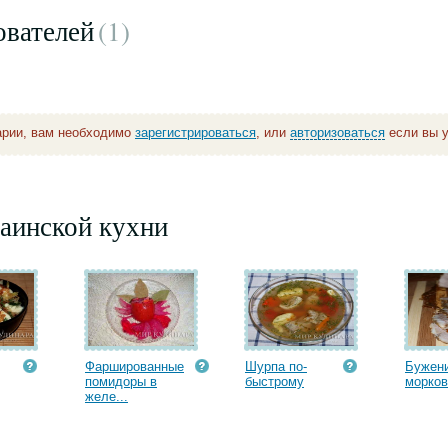
ователей
(1
)
арии, вам необходимо
зарегистрироваться
, или
авторизоваться
если вы у
аинской кухни
Фаршированные
Шурпа по-
Бужени
помидоры в
быстрому
морко
желе...