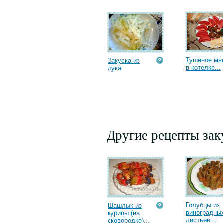
Тушеное мя
Закуска из
в котелке...
лука
Другие рецепты зак
Голубцы из
Шашлык из
виноградны
курицы (на
листьев...
сковородке)...