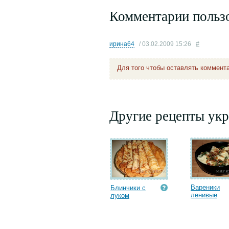
Комментарии польз
ирина64
/ 03.02.2009 15:26
#
Для того чтобы оставлять коммент
Другие рецепты укр
Вареники
Блинчики с
ленивые
луком