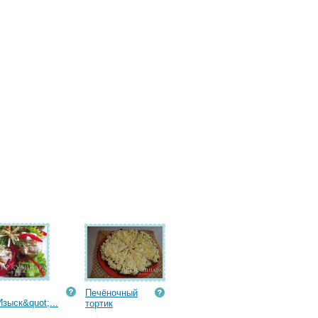
Печёночный
Изыск&quot;...
тортик