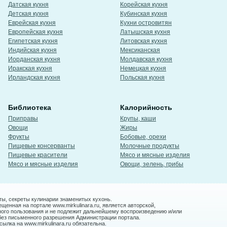
Датская кухня
Корейская кухня
Детская кухня
Кубинская кухня
Еврейская кухня
Кухни островитян
Европейская кухня
Латышская кухня
Египетская кухня
Литовская кухня
Индийская кухня
Мексиканская
Иорданская кухня
Молдавская кухня
Иракская кухня
Немецкая кухня
Ирландская кухня
Польская кухня
Библиотека
Калорийность
Приправы
Крупы, каши
Овощи
Жиры
Фрукты
Бобовые, орехи
Пищевые консерванты
Молочные продукты
Пищевые красители
Мясо и мясные изделия
Мясо и мясные изделия
Овощи, зелень, грибы
ты, секреты кулинарии знаменитых кухонь.
енная на портале www.mirkulinara.ru, является авторской,
ного пользования и не подлежит дальнейшему воспроизведению и/или
без письменного разрешения Администрации портала.
ылка на www.mirkulinara.ru обязательна.