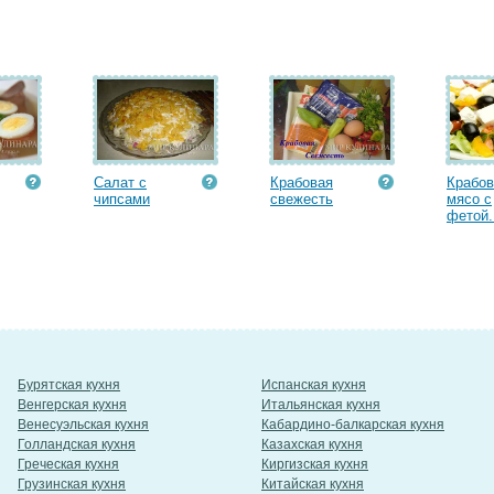
Салат с
Крабовая
Крабов
чипсами
cвежесть
мясо с
фетой.
Бурятская кухня
Испанская кухня
Венгерская кухня
Итальянская кухня
Венесуэльская кухня
Кабардино-балкарская кухня
Голландская кухня
Казахская кухня
Греческая кухня
Киргизская кухня
Грузинская кухня
Китайская кухня