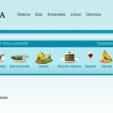
Рецепты
Блог
Кухни мира
Статьи
Продукты
р:
Кексы с начинкой
Расширенн
 мяса
Блюда из рыбы
Салаты
Выпечка, десерты
Напитки
Закуски
кухня