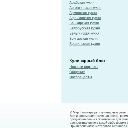
Арабская кухня
Аргентинская кухня
Армянская кухня
Африканская кухня
Башкирская кухня
Белорусская кухня
Бельгийская кухня
Болгарская кухня
Бразильская кухня
Кулинарный блог
Новости портала
Общение
Фоторецепты
© Мир Кулинара.ру - кулинарные рецеп
Вся информация (включая фото), размещ
предназначена исключительно для лич
распространению в какой-либо форме 
При перепечатке материала активная сс