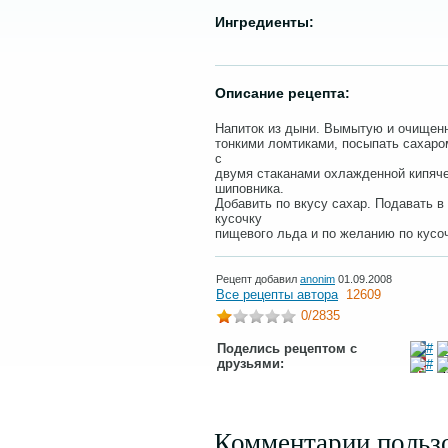
Ингредиенты:
Описание рецепта:
Напиток из дыни. Вымытую и очищенн
тонкими ломтиками, посыпать сахаро
с
двумя стаканами охлажденной кипяче
шиповника.
Добавить по вкусу сахар. Подавать в
кусочку
пищевого льда и по желанию по кусо
Рецепт добавил
anonim
01.09.2008
Все рецепты автора
12609
0
/2835
Поделись рецептом с
друзьями:
Комментарии польз