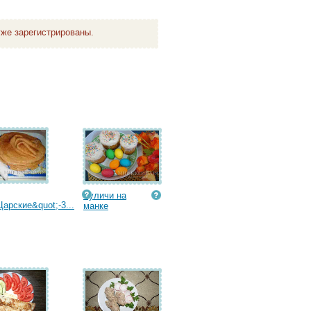
же зарегистрированы.
Куличи на
Царские&quot;-3...
манке