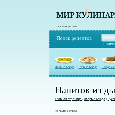
На правах рекламы:
Поиск рецептов
Наприме
Первые блюда
Вторые блюда
Блюда из
Напиток из ды
Главная страница
/
Вторые блюда
/
Русс
На правах рекламы: