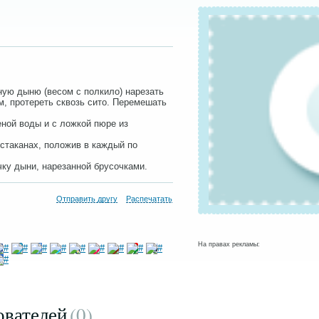
ую дыню (весом с полкило) нарезать
м, протереть сквозь сито. Перемешать
ной воды и с ложкой пюре из
 стаканах, положив в каждый по
чку дыни, нарезанной брусочками.
Отправить другу
Распечатать
На правах рекламы:
ователей
(0
)