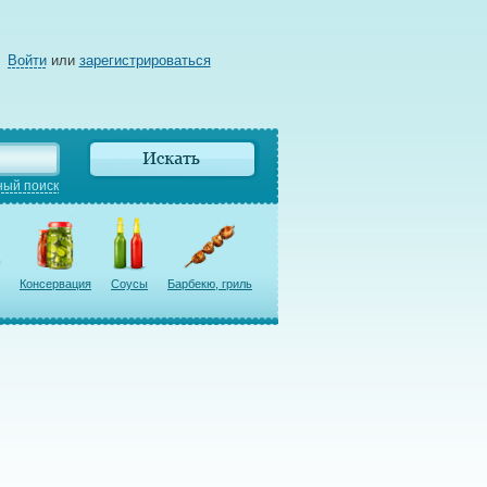
Войти
или
зарегистрироваться
ый поиск
Консервация
Соусы
Барбекю, гриль