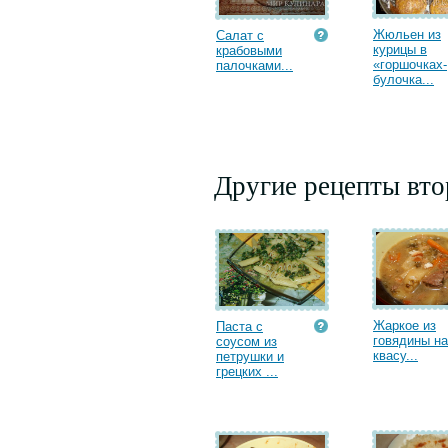
Жюльен из
Салат с
курицы в
крабовыми
«горшочках-
палочками...
булочка...
Другие рецепты вт
Жаркое из
Паста с
говядины на
соусом из
квасу...
петрушки и
грецких ...