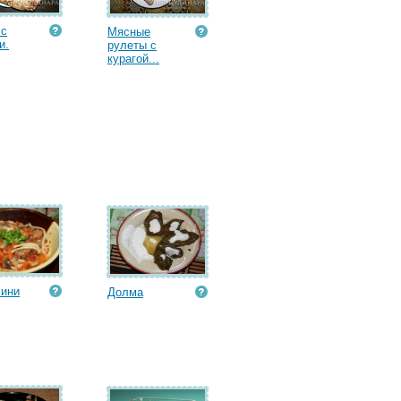
 с
Мясные
и.
рулеты с
курагой...
лини
Долма