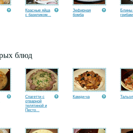
Красные яйца
Зефирная
Блины
с базиликом...
бомба
грибам
орых блюд
Спагетти с
Камди-ча
Тальо
отварной
телятиной и
Песто...