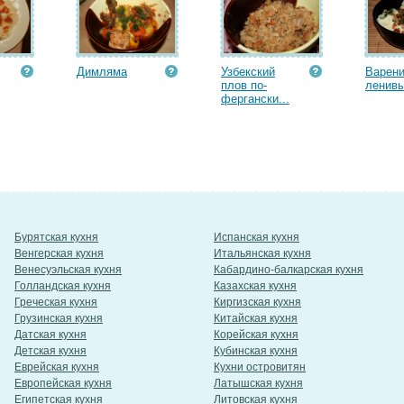
Димляма
Узбекский
Варени
плов по-
ленив
фергански...
Бурятская кухня
Испанская кухня
Венгерская кухня
Итальянская кухня
Венесуэльская кухня
Кабардино-балкарская кухня
Голландская кухня
Казахская кухня
Греческая кухня
Киргизская кухня
Грузинская кухня
Китайская кухня
Датская кухня
Корейская кухня
Детская кухня
Кубинская кухня
Еврейская кухня
Кухни островитян
Европейская кухня
Латышская кухня
Египетская кухня
Литовская кухня