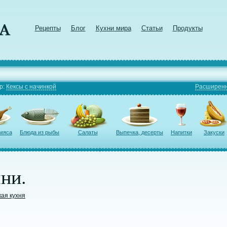
Рецепты
Блог
Кухни мира
Статьи
Продукты
р:
Кексы с начинкой
Расширенн
 мяса
Блюда из рыбы
Салаты
Выпечка, десерты
Напитки
Закуски
ни.
кая кухня