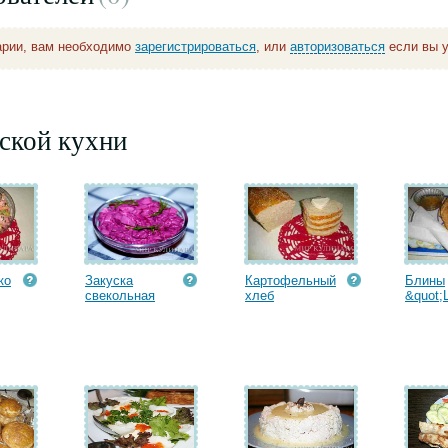
арии, вам необходимо
зарегистрироваться
, или
авторизоваться
если вы у
ской кухни
ко
Закуска
Картофельный
Блины
свекольная
хлеб
&quot;