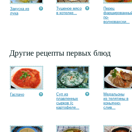
Тушеное мясо
Перец
Закуска из
в котелке...
фаршированны
лука
по-
волновахски...
Другие рецепты первых блюд
Суп из
Медальоны
Гаспачо
плавленных
из телятины в
сырков (с
коньячно-
картофеле...
слив...