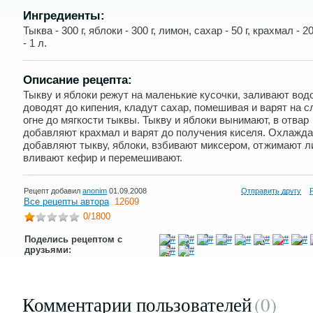
Ингредиенты:
Тыква - 300 г, яблоки - 300 г, лимон, сахар - 50 г, крахмал - 2
- 1 л.
Описание рецепта:
Тыкву и яблоки режут на маленькие кусочки, заливают вод
доводят до кипения, кладут сахар, помешивая и варят на 
огне до мягкости тыквы. Тыкву и яблоки вынимают, в отвар
добавляют крахмал и варят до получения киселя. Охлажда
добавляют тыкву, яблоки, взбивают миксером, отжимают л
вливают кефир и перемешивают.
Рецепт добавил
anonim
01.09.2008
Отправить другу
Все рецепты автора
12609
0
/1800
Поделись рецептом с
друзьями:
Комментарии пользователей
(0
)