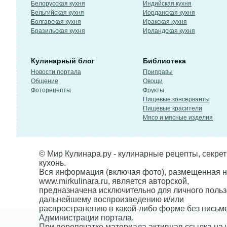
Белорусская кухня
Индийская кухня
Бельгийская кухня
Иорданская кухня
Болгарская кухня
Иракская кухня
Бразильская кухня
Ирландская кухня
Кулинарный блог
Библиотека
Новости портала
Приправы
Общение
Овощи
Фоторецепты
Фрукты
Пищевые консерванты
Пищевые красители
Мясо и мясные изделия
© Мир Кулинара.ру - кулинарные рецепты, секре
кухонь.
Вся информация (включая фото), размещенная н
www.mirkulinara.ru, является авторской,
предназначена исключительно для личного польз
дальнейшему воспроизведению и/или
распространению в какой-либо форме без письм
Администрации портала.
При перепечатке материала активная ссылка на w