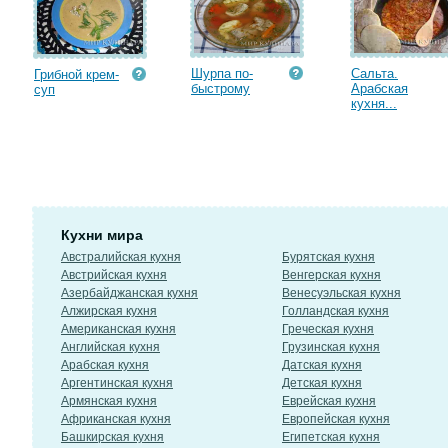
Шурпа по-
Сальта.
Грибной крем-
быстрому
Арабская
суп
кухня...
Кухни мира
Австралийская кухня
Бурятская кухня
Австрийская кухня
Венгерская кухня
Азербайджанская кухня
Венесуэльская кухня
Алжирская кухня
Голландская кухня
Американская кухня
Греческая кухня
Английская кухня
Грузинская кухня
Арабская кухня
Датская кухня
Аргентинская кухня
Детская кухня
Армянская кухня
Еврейская кухня
Африканская кухня
Европейская кухня
Башкирская кухня
Египетская кухня