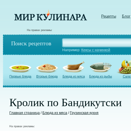
Рецепты
Блог
На правах рекламы:
Поиск рецептов
Например:
Кексы с начинкой
Первые блюда
Вторые блюда
Блюда из мяса
Блюда из рыбы
Сала
Кролик по Бандикутски
Главная страница
/
Блюда из мяса
/
Грузинская кухня
На правах рекламы: