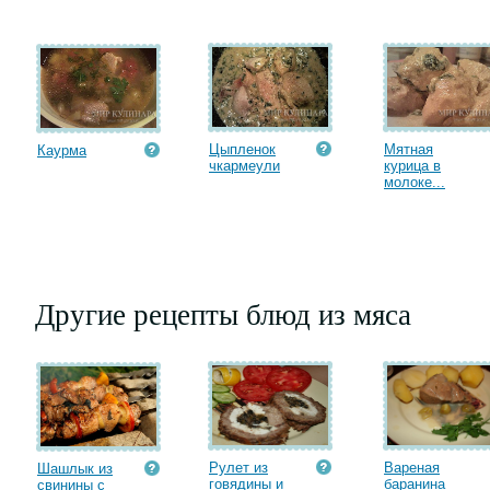
Цыпленок
Мятная
Каурма
чкармеули
курица в
молоке...
Другие рецепты блюд из мяса
Рулет из
Вареная
Шашлык из
говядины и
баранина
свинины с