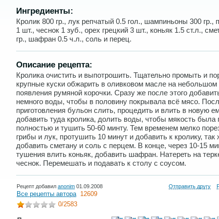
Ингредиенты:
Кролик 800 гр., лук репчатый 0.5 гол., шампиньоны 300 гр.,
1 шт., чеснок 1 зуб., орех грецкий 3 шт., коньяк 1.5 ст.л., см
гр., шафран 0.5 ч.л., соль и перец.
Описание рецепта:
Кролика очистить и выпотрошить. Тщательно промыть и по
крупные куски обжарить в оливковом масле на небольшом 
появления румяной корочки. Сразу же после этого добавит
немного воды, чтобы в половину покрывала всё мясо. Пос
приготовления бульон слить, процедить и влить в новую ем
добавить туда кролика, долить воды, чтобы мякость была
полностью и тушить 50-60 минту. Тем временем мелко поре
грибы и лук, протушить 10 минут и добавить к кролику, так 
добавить сметану и соль с перцем. В конце, через 10-15 ми
тушения влить коньяк, добавить шафран. Натереть на терк
чеснок. Перемешать и подавать к столу с соусом.
Рецепт добавил
anonim
01.09.2008
Отправить другу
Все рецепты автора
12609
0
/2583