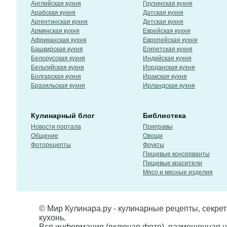
Английская кухня
Грузинская кухня
Арабская кухня
Датская кухня
Аргентинская кухня
Детская кухня
Армянская кухня
Еврейская кухня
Африканская кухня
Европейская кухня
Башкирская кухня
Египетская кухня
Белорусская кухня
Индийская кухня
Бельгийская кухня
Иорданская кухня
Болгарская кухня
Иракская кухня
Бразильская кухня
Ирландская кухня
Кулинарный блог
Библиотека
Новости портала
Приправы
Общение
Овощи
Фоторецепты
Фрукты
Пищевые консерванты
Пищевые красители
Мясо и мясные изделия
© Мир Кулинара.ру - кулинарные рецепты, секре
кухонь.
Вся информация (включая фото), размещенная н