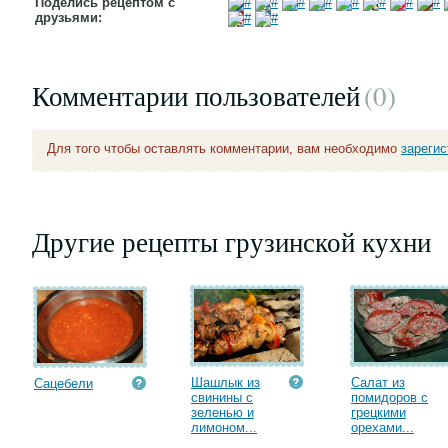
Поделись рецептом с
друзьями:
Комментарии пользователей
(0
)
Для того чтобы оставлять комментарии, вам необходимо
зареги
Другие рецепты грузинской кухни
Шашлык из
Салат из
Сацебели
свинины с
помидоров с
зеленью и
грецкими
лимоном...
орехами...