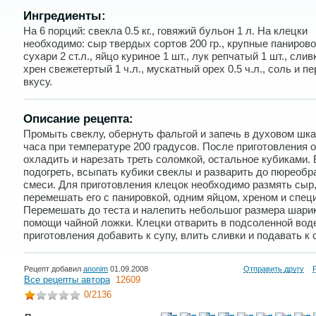
Ингредиенты:
На 6 порций: свекла 0.5 кг., говяжий бульон 1 л. На клецки
необходимо: сыр твердых сортов 200 гр., крупные паниров
сухари 2 ст.л., яйцо куриное 1 шт., лук репчатый 1 шт., сливк
хрен свежетертый 1 ч.л., мускатный орех 0.5 ч.л., соль и пе
вкусу.
Описание рецепта:
Промыть свеклу, обернуть фальгой и запечь в духовом шка
часа при температуре 200 градусов. После приготовления о
охладить и нарезать треть соломкой, остальное кубиками.
подогреть, всыпать кубики свеклы и разварить до пюреобр
смеси. Для приготовления клецок необходимо размять сыр
перемешать его с панировкой, одним яйцом, хреном и спец
Перемешать до теста и налепить небольшог размера шари
помощи чайной ложки. Клецки отварить в подсоленной вод
приготовления добавить к супу, влить сливки и подавать к 
Рецепт добавил
anonim
01.09.2008
Отправить другу
Все рецепты автора
12609
0
/2136