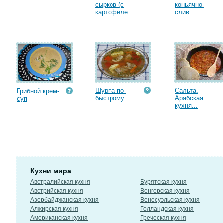
сырков (с
коньячно-
картофеле...
слив...
Шурпа по-
Сальта.
Грибной крем-
быстрому
Арабская
суп
кухня...
Кухни мира
Австралийская кухня
Бурятская кухня
Австрийская кухня
Венгерская кухня
Азербайджанская кухня
Венесуэльская кухня
Алжирская кухня
Голландская кухня
Американская кухня
Греческая кухня