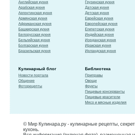
Английская кухня
Грузинская кухня
Арабская кухня
Датская кухня
Аргентинская кухня
Детская кухня
Армянская кухня
Еврейская кухня
Африканская кухня
Европейская кухня
Башкирская кухня
Египетская кухня
Белорусская кухня
Индийская кухня
Бельгийская кухня
Иорданская кухня
Болгарская кухня
Иракская кухня
Бразильская кухня
Ирландская кухня
Кулинарный блог
Библиотека
Новости портала
Приправы
Общение
Овощи
Фоторецепты
Фрукты
Пищевые консерванты
Пищевые красители
Мясо и мясные изделия
© Мир Кулинара.ру - кулинарные рецепты, секре
кухонь.
Вся информация (включая фото), размещенная н