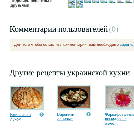
Поделись рецептом с
друзьями:
Комментарии пользователей
(0
)
Для того чтобы оставлять комментарии, вам необходимо
зареги
Другие рецепты украинской кухни
Вареники
Фаршированны
Блинчики с
ленивые
помидоры в
луком
желе...