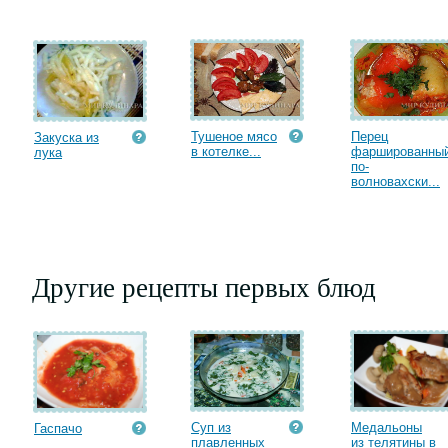
Тушеное мясо
Перец
Закуска из
в котелке...
фаршированны
лука
по-
волновахски...
Другие рецепты первых блюд
Суп из
Медальоны
Гаспачо
плавленных
из телятины в