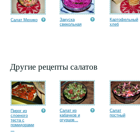
Закуска
Картофельный
Салат Мехико
свекольная
хлеб
Другие рецепты салатов
Салат из
Салат
Пирог из
кабачков и
постный
слоеного
огурцов...
теста с
помидорами
...