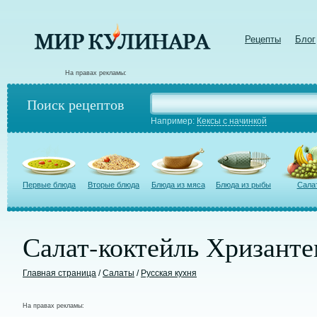
Рецепты
Блог
На правах рекламы:
Поиск рецептов
Например:
Кексы с начинкой
Первые блюда
Вторые блюда
Блюда из мяса
Блюда из рыбы
Сала
Салат-коктейль Хризанте
Главная страница
/
Салаты
/
Русская кухня
На правах рекламы: