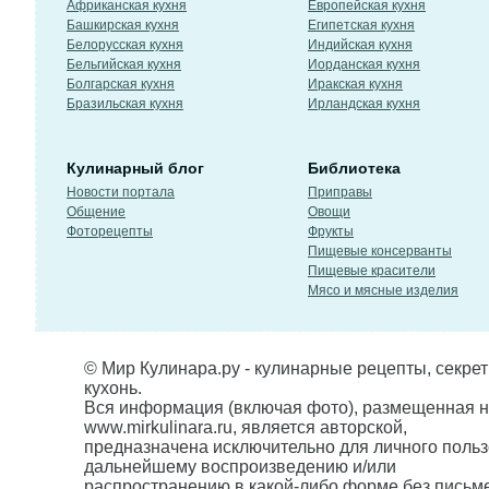
Африканская кухня
Европейская кухня
Башкирская кухня
Египетская кухня
Белорусская кухня
Индийская кухня
Бельгийская кухня
Иорданская кухня
Болгарская кухня
Иракская кухня
Бразильская кухня
Ирландская кухня
Кулинарный блог
Библиотека
Новости портала
Приправы
Общение
Овощи
Фоторецепты
Фрукты
Пищевые консерванты
Пищевые красители
Мясо и мясные изделия
© Мир Кулинара.ру - кулинарные рецепты, секре
кухонь.
Вся информация (включая фото), размещенная н
www.mirkulinara.ru, является авторской,
предназначена исключительно для личного польз
дальнейшему воспроизведению и/или
распространению в какой-либо форме без письм