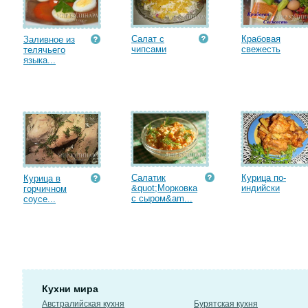
Салат с
Крабовая
Заливное из
чипсами
cвежесть
телячьего
языка...
Салатик
Курица по-
Курица в
&quot;Морковка
индийски
горчичном
с сыром&am...
соусе...
Кухни мира
Австралийская кухня
Бурятская кухня