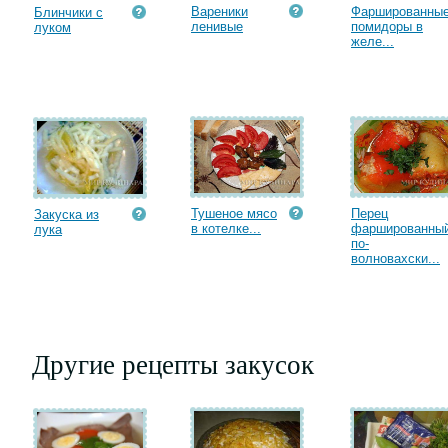
Вареники
Фаршированны
Блинчики с
ленивые
помидоры в
луком
желе...
Тушеное мясо
Перец
Закуска из
в котелке...
фаршированны
лука
по-
волновахски...
Другие рецепты закусок