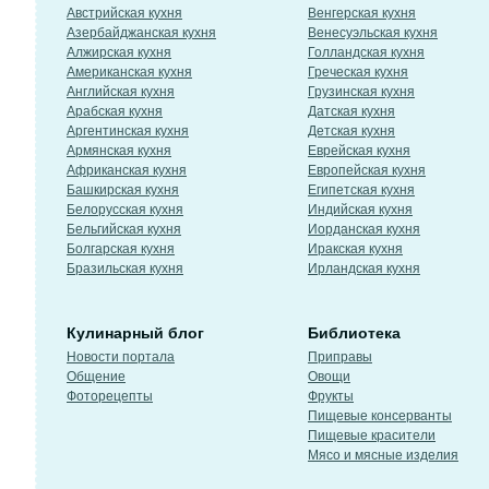
Австрийская кухня
Венгерская кухня
Азербайджанская кухня
Венесуэльская кухня
Алжирская кухня
Голландская кухня
Американская кухня
Греческая кухня
Английская кухня
Грузинская кухня
Арабская кухня
Датская кухня
Аргентинская кухня
Детская кухня
Армянская кухня
Еврейская кухня
Африканская кухня
Европейская кухня
Башкирская кухня
Египетская кухня
Белорусская кухня
Индийская кухня
Бельгийская кухня
Иорданская кухня
Болгарская кухня
Иракская кухня
Бразильская кухня
Ирландская кухня
Кулинарный блог
Библиотека
Новости портала
Приправы
Общение
Овощи
Фоторецепты
Фрукты
Пищевые консерванты
Пищевые красители
Мясо и мясные изделия