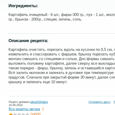
Ингредиенты:
Картофель очищеный - 6 шт., фарш-300 гр., лук - 1 шт., моло
гр., брынза - 200гр., специи, зелень, соль.
Описание рецепта:
Картофель очистить, порезать вдоль на кусочки по 0,5 см, 
измельчить и спассеровать с фаршем, брынзу порезать ку
молоко смешать со специями и солью. Дно формы смазать
выложить половину картофеля, далее сверху все выклады
таком порядке - фарш, брынзу, зелень и остаавшийся карт
Всё залить молоком и запекать в духовке при температуре
градусов. Сначала при закрытой форме 30 минут, далее сн
крышку и запекать еще 10 минут.
Рецепт добавил
alina2000alina
Отправить другу
15.06.2010
Все рецепты автора
1
0
/4500