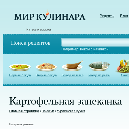
Рецепты
Блог
На правах рекламы:
Поиск рецептов
Например:
Кексы с начинкой
Первые блюда
Вторые блюда
Блюда из мяса
Блюда из рыбы
Сала
Картофельная запеканка
Главная страница
/
Закуски
/
Украинская кухня
На правах рекламы: