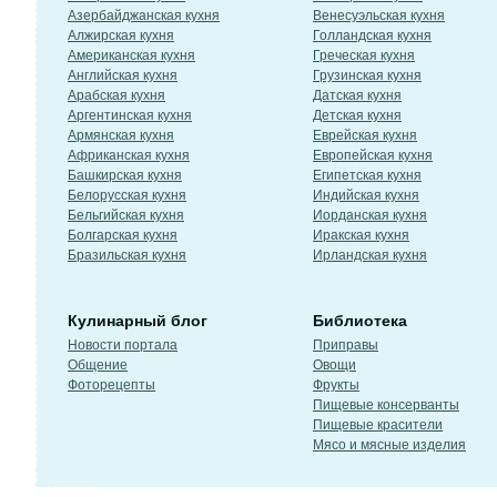
Азербайджанская кухня
Венесуэльская кухня
Алжирская кухня
Голландская кухня
Американская кухня
Греческая кухня
Английская кухня
Грузинская кухня
Арабская кухня
Датская кухня
Аргентинская кухня
Детская кухня
Армянская кухня
Еврейская кухня
Африканская кухня
Европейская кухня
Башкирская кухня
Египетская кухня
Белорусская кухня
Индийская кухня
Бельгийская кухня
Иорданская кухня
Болгарская кухня
Иракская кухня
Бразильская кухня
Ирландская кухня
Кулинарный блог
Библиотека
Новости портала
Приправы
Общение
Овощи
Фоторецепты
Фрукты
Пищевые консерванты
Пищевые красители
Мясо и мясные изделия