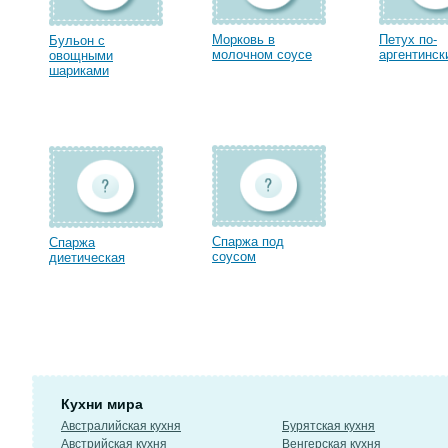
Морковь в
Петух по-
Бульон с
молочном соусе
аргентинск
овощными
шариками
Спаржа под
Спаржа
соусом
диетическая
Кухни мира
Австралийская кухня
Бурятская кухня
Австрийская кухня
Венгерская кухня