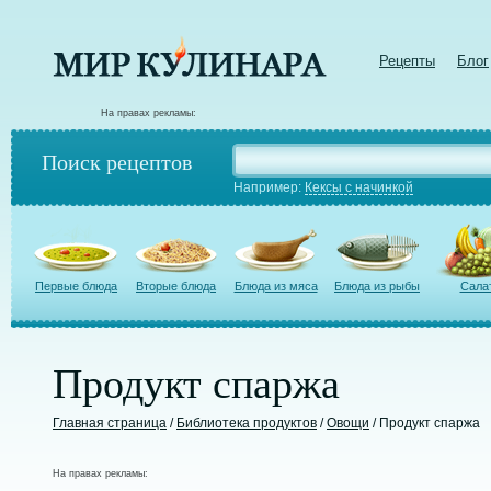
Рецепты
Блог
На правах рекламы:
Поиск рецептов
Например:
Кексы с начинкой
Первые блюда
Вторые блюда
Блюда из мяса
Блюда из рыбы
Сала
Продукт спаржа
Главная страница
/
Библиотека продуктов
/
Овощи
/ Продукт спаржа
На правах рекламы: