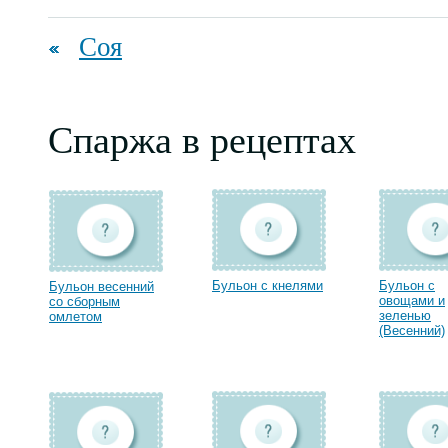
Соя
Спаржа в рецептах
Бульон с кнелями
Бульон с
Бульон весенний
овощами и
со сборным
зеленью
омлетом
(Весенний)