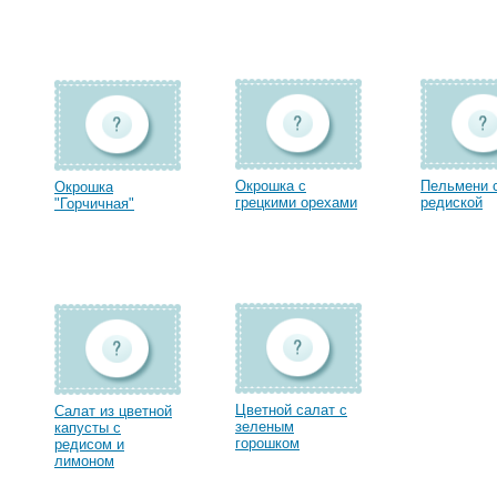
Окрошка с
Пельмени 
Окрошка
грецкими орехами
редиской
"Горчичная"
Цветной салат с
Салат из цветной
зеленым
капусты с
горошком
редисом и
лимоном