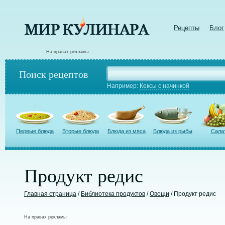
Рецепты
Блог
На правах рекламы:
Поиск рецептов
Например:
Кексы с начинкой
Первые блюда
Вторые блюда
Блюда из мяса
Блюда из рыбы
Сала
Продукт редис
Главная страница
/
Библиотека продуктов
/
Овощи
/ Продукт редис
На правах рекламы: