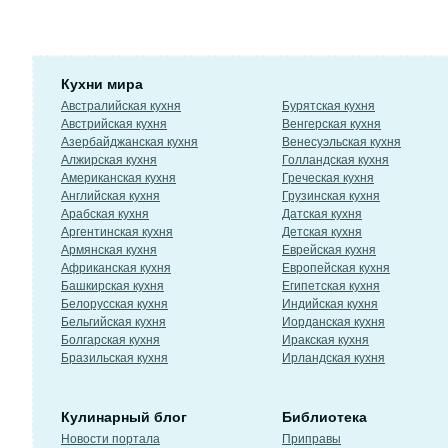
Кухни мира
Австралийская кухня
Бурятская кухня
Австрийская кухня
Венгерская кухня
Азербайджанская кухня
Венесуэльская кухня
Алжирская кухня
Голландская кухня
Американская кухня
Греческая кухня
Английская кухня
Грузинская кухня
Арабская кухня
Датская кухня
Аргентинская кухня
Детская кухня
Армянская кухня
Еврейская кухня
Африканская кухня
Европейская кухня
Башкирская кухня
Египетская кухня
Белорусская кухня
Индийская кухня
Бельгийская кухня
Иорданская кухня
Болгарская кухня
Иракская кухня
Бразильская кухня
Ирландская кухня
Кулинарный блог
Библиотека
Новости портала
Приправы