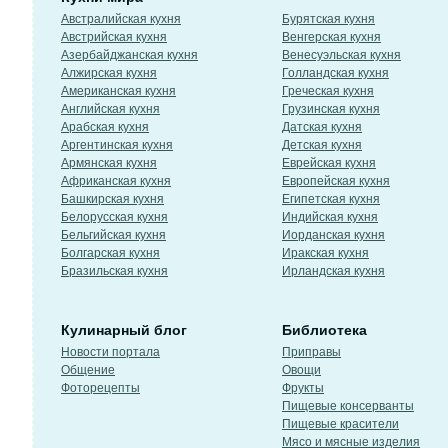
Австралийская кухня
Бурятская кухня
Австрийская кухня
Венгерская кухня
Азербайджанская кухня
Венесуэльская кухня
Алжирская кухня
Голландская кухня
Американская кухня
Греческая кухня
Английская кухня
Грузинская кухня
Арабская кухня
Датская кухня
Аргентинская кухня
Детская кухня
Армянская кухня
Еврейская кухня
Африканская кухня
Европейская кухня
Башкирская кухня
Египетская кухня
Белорусская кухня
Индийская кухня
Бельгийская кухня
Иорданская кухня
Болгарская кухня
Иракская кухня
Бразильская кухня
Ирландская кухня
Кулинарный блог
Библиотека
Новости портала
Приправы
Общение
Овощи
Фоторецепты
Фрукты
Пищевые консерванты
Пищевые красители
Мясо и мясные изделия