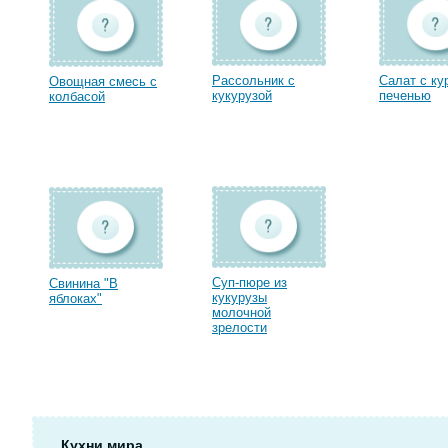
Рассольник с
Салат с ку
Овощная смесь с
кукурузой
печенью
колбасой
Суп-пюре из
Свинина "В
кукурузы
яблоках"
молочной
зрелости
Кухни мира