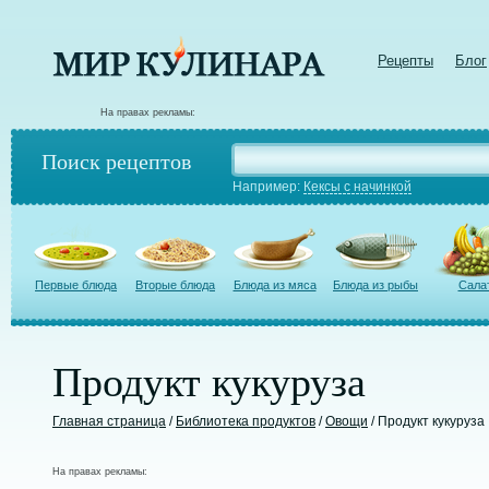
Рецепты
Блог
На правах рекламы:
Поиск рецептов
Например:
Кексы с начинкой
Первые блюда
Вторые блюда
Блюда из мяса
Блюда из рыбы
Сала
Продукт кукуруза
Главная страница
/
Библиотека продуктов
/
Овощи
/ Продукт кукуруза
На правах рекламы: