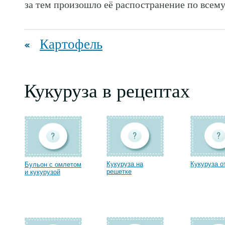
за тем произошло её распостранение по всему
Картофель
Кукуруза в рецептах
Кукуруза на
Кукуруза о
Бульон с омлетом
решетке
и кукурузой