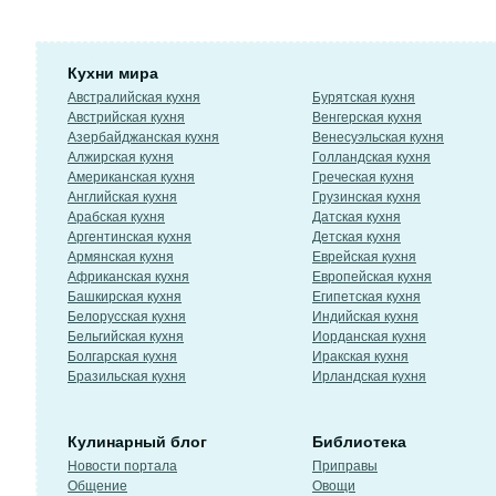
Кухни мира
Австралийская кухня
Бурятская кухня
Австрийская кухня
Венгерская кухня
Азербайджанская кухня
Венесуэльская кухня
Алжирская кухня
Голландская кухня
Американская кухня
Греческая кухня
Английская кухня
Грузинская кухня
Арабская кухня
Датская кухня
Аргентинская кухня
Детская кухня
Армянская кухня
Еврейская кухня
Африканская кухня
Европейская кухня
Башкирская кухня
Египетская кухня
Белорусская кухня
Индийская кухня
Бельгийская кухня
Иорданская кухня
Болгарская кухня
Иракская кухня
Бразильская кухня
Ирландская кухня
Кулинарный блог
Библиотека
Новости портала
Приправы
Общение
Овощи