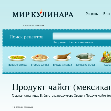
Рецепты
Блог
На правах рекламы:
Поиск рецептов
Например:
Кексы с начинкой
Первые блюда
Вторые блюда
Блюда из мяса
Блюда из рыбы
Сала
Продукт чайот (мексика
Главная страница
/
Библиотека продуктов
/
Овощи
/ Продукт чайот (м
На правах рекламы: