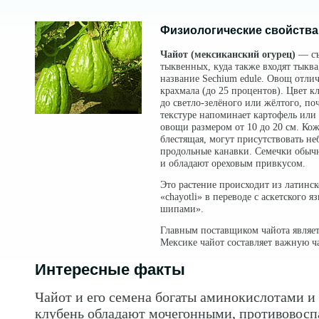
Физиологические свойства
Чайот (мексиканский огурец)
— съ
тыквенных, куда также входят тыква
название Sechium edule. Овощ отли
крахмала (до 25 процентов). Цвет к
до светло-зелёного или жёлтого, поч
текстуре напоминает картофель или 
овощи размером от 10 до 20 см. Кож
блестящая, могут присутствовать не
продольные канавки. Семечки обыч
и обладают ореховым привкусом.
Это растение происходит из латинс
«chayotli» в переводе с аскетского 
шипами».
Главным поставщиком чайота являет
Мексике чайот составляет важную ча
Интересные факты
Чайот и его семена богаты аминокислотами и
клубень обладают мочегонными, противовосп