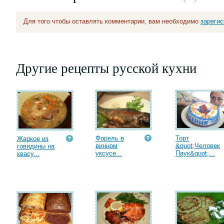
Для того чтобы оставлять комментарии, вам необходимо
зареги
Другие рецепты русской кухни
Форель в
Торт
Жаркое из
винном
&quot;Человек
говядины на
уксусе...
Паук&quot;...
квасу...