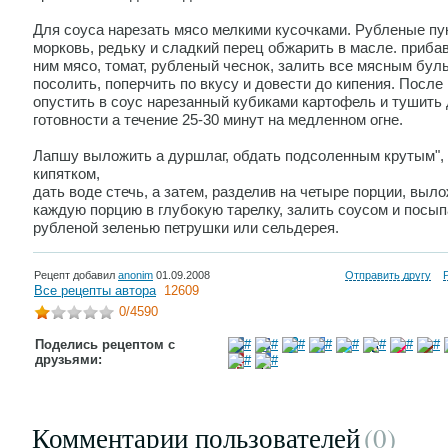
Для соуса нарезать мясо мелкими кусочками. Рубленые пу
морковь, редьку и сладкий перец обжарить в масле. прибав
ним мясо, томат, рубленый чеснок, залить все мясным бул
посолить, поперчить по вкусу и довести до кипения. После
опустить в соус нарезанный кубиками картофель и тушить 
готовности а течение 25-30 минут на медленном огне.
Лапшу выложить а дуршлаг, обдать подсоленным крутым",
кипятком,
дать воде стечь, а затем, разделив на четыре порции, выл
каждую порцию в глубокую тарелку, залить соусом и посып
рубленой зеленью петрушки или сельдерея.
Рецепт добавил
anonim
01.09.2008
Отправить другу
Все рецепты автора
12609
0
/4590
Поделись рецептом с
друзьями:
Комментарии пользователей
(0
)