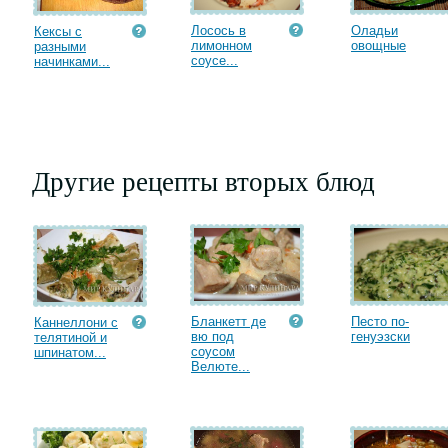
Лосось в
Оладьи
Кексы с
лимонном
овощные
разными
соусе...
начинками...
Другие рецепты вторых блюд
Бланкетт де
Песто по-
Каннеллони с
вю под
генуэзски
телятиной и
соусом
шпинатом...
Велюте...