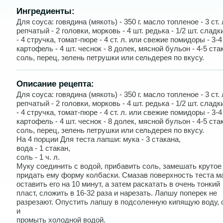
Ингредиенты:
Для соуса: говядина (мякоть) - 350 г. масло топленое - 3 ст. 
репчатый - 2 головки, морковь - 4 шт. редька - 1/2 шт. слад
- 4 стручка, томат-пюре - 4 ст. л. или свежие помидоры - 3-4
картофель - 4 шт. чеснок - 8 долек, мясной бульон - 4-5 ста
соль, перец, зелень петрушки или сельдерея по вкусу.
Описание рецепта:
Для соуса: говядина (мякоть) - 350 г. масло топленое - 3 ст. 
репчатый - 2 головки, морковь - 4 шт. редька - 1/2 шт. слад
- 4 стручка, томат-пюре - 4 ст. л. или свежие помидоры - 3-4
картофель - 4 шт. чеснок - 8 долек, мясной бульон - 4-5 ста
соль, перец, зелень петрушки или сельдерея по вкусу.
На 4 порции Для теста лапши: мука - 3 стакана,
вода - 1 стакан,
соль - 1 ч. л.
Муку соединить с водой, прибавить соль, замешать крутое 
придать ему форму колбаски. Смазав поверхность теста м
оставить его на 10 минут, а затем раскатать в очень тонкий
пласт, сложить в 16-32 раза и нарезать. Лапшу поперек не
разрезают. Опустить лапшу в подсоленную кипящую воду, 
и
промыть холодной водой.