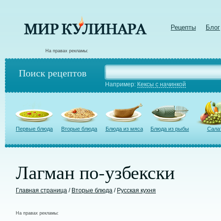
Рецепты
Блог
На правах рекламы:
Поиск рецептов
Например:
Кексы с начинкой
Первые блюда
Вторые блюда
Блюда из мяса
Блюда из рыбы
Сала
Лагман по-узбекски
Главная страница
/
Вторые блюда
/
Русская кухня
На правах рекламы: