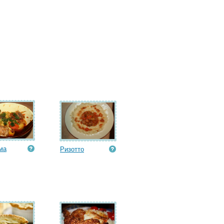
ма
Ризотто