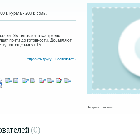
00 г, курага - 200 г, соль.
сочки. Укладывают в кастрюлю,
ушат почти до готовности. Добавляют
и тушат еще минут 15.
Отправить другу
Распечатать
На правах рекламы:
ователей
(0
)