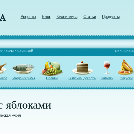
Рецепты
Блог
Кухни мира
Статьи
Продукты
р:
Кексы с начинкой
Расширенн
 мяса
Блюда из рыбы
Салаты
Выпечка, десерты
Напитки
Закуски
с яблоками
инская кухня