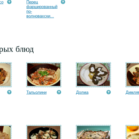
со
Перец
фаршированный
по-
волновахски...
орых блюд
Тальолини
Долма
Димля