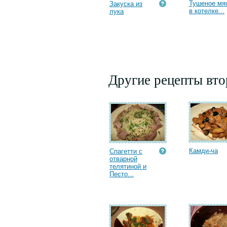
Тушеное мя
Закуска из
в котелке...
лука
Другие рецепты вт
Камди-ча
Спагетти с
отварной
телятиной и
Песто...