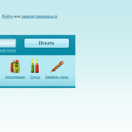
Войти
или
зарегистрироваться
ый поиск
Консервация
Соусы
Барбекю, гриль