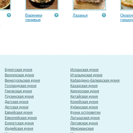
Вареники
Лазанья
Окороч
ленивые
горшоч
.
Бурятская кухня
Испанская кухня
Венгерская кухня
Итальянская кухня
Венесуэльская кухня
Кабардино-балкарская кухня
Голландская кухня
Казахская кухня
Греческая кухня
Киргизская кухня
Грузинская кухня
Китайская кухня
Датская кухня
Корейская кухня
Детская кухня
Кубинская кухня
Еврейская кухня
Кухни островитян
Европейская кухня
Латышская кухня
Египетская кухня
Литовская кухня
Индийская кухня
Мексиканская