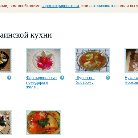
арии, вам необходимо
зарегистрироваться
, или
авторизоваться
если вы у
аинской кухни
Фаршированные
Шурпа по-
Бужени
помидоры в
быстрому
морко
желе...