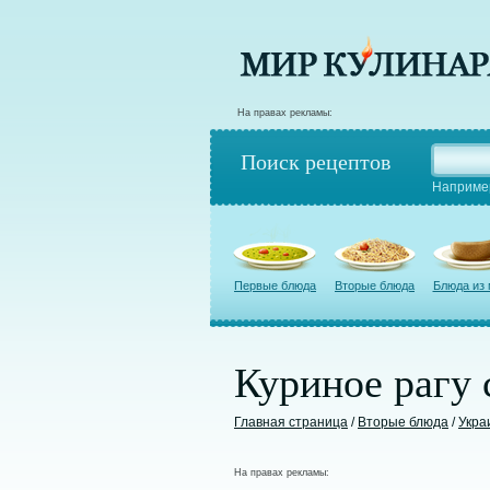
На правах рекламы:
Поиск рецептов
Наприме
Первые блюда
Вторые блюда
Блюда из
Куриное рагу 
Главная страница
/
Вторые блюда
/
Укра
На правах рекламы: