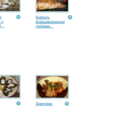
е
Кефаль
 с
фаршированная
...
грибами...
Димляма