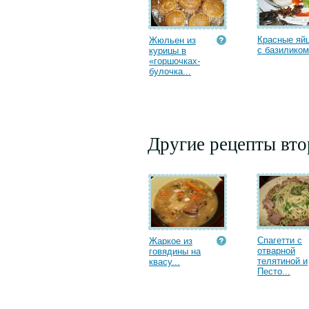
Красные яй
Жюльен из
с базиликом.
курицы в
«горшочках-
булочка...
Другие рецепты вт
Спагетти с
Жаркое из
отварной
говядины на
телятиной и
квасу...
Песто...