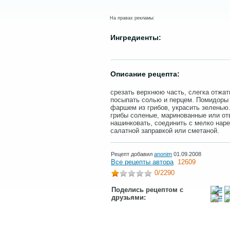
На правах рекламы:
Ингредиенты:
Описание рецепта:
срезать верхнюю часть, слегка отжат
посыпать солью и перцем. Помидоры
фаршем из грибов, украсить зеленью
грибы соленые, маринованные или о
нашинковать, соединить с мелко нар
салатной заправкой или сметаной.
Рецепт добавил
anonim
01.09.2008
Все рецепты автора
12609
0
/2290
Поделись рецептом с
друзьями: