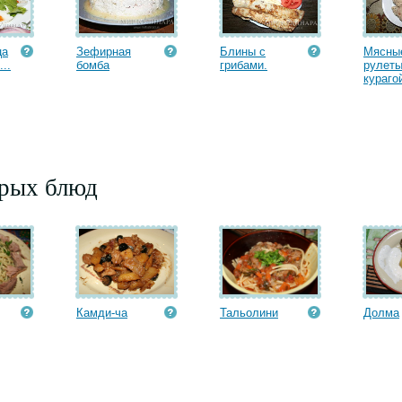
ца
Зефирная
Блины с
Мясны
..
бомба
грибами.
рулеты
курагой
орых блюд
Камди-ча
Тальолини
Долма