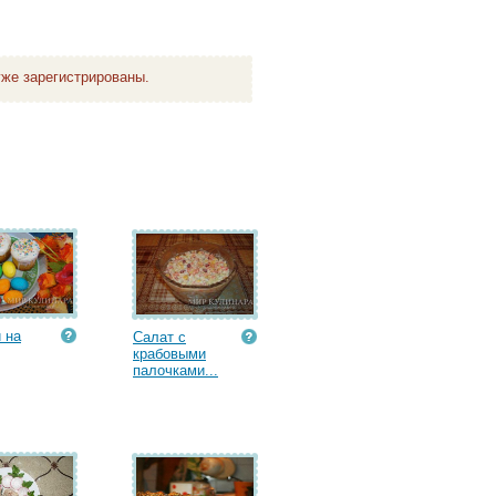
же зарегистрированы.
 на
Салат с
крабовыми
палочками...