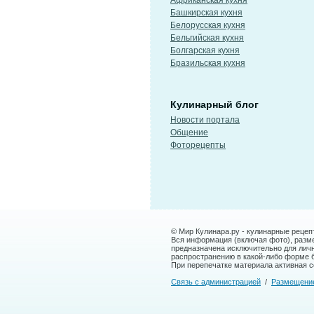
Африканская кухня
Башкирская кухня
Белорусская кухня
Бельгийская кухня
Болгарская кухня
Бразильская кухня
Кулинарный блог
Новости портала
Общение
Фоторецепты
© Мир Кулинара.ру - кулинарные рецеп
Вся информация (включая фото), размещ
предназначена исключительно для лич
распространению в какой-либо форме 
При перепечатке материала активная сс
Связь с администрацией
/
Размещени