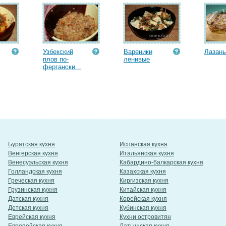
Узбекский
Вареники
Лазань
плов по-
ленивые
фергански...
Бурятская кухня
Испанская кухня
Венгерская кухня
Итальянская кухня
Венесуэльская кухня
Кабардино-балкарская кухня
Голландская кухня
Казахская кухня
Греческая кухня
Киргизская кухня
Грузинская кухня
Китайская кухня
Датская кухня
Корейская кухня
Детская кухня
Кубинская кухня
Еврейская кухня
Кухни островитян