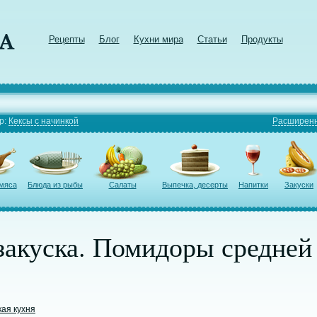
Рецепты
Блог
Кухни мира
Статьи
Продукты
р:
Кексы с начинкой
Расширенн
 мяса
Блюда из рыбы
Салаты
Выпечка, десерты
Напитки
Закуски
закуска. Помидоры средне
кая кухня