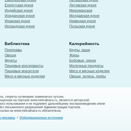
Европейская кухня
Латышская кухня
Египетская кухня
Литовская кухня
Индийская кухня
Мексиканская
Иорданская кухня
Молдавская кухня
Иракская кухня
Немецкая кухня
Ирландская кухня
Польская кухня
Библиотека
Калорийность
Приправы
Крупы, каши
Овощи
Жиры
Фрукты
Бобовые, орехи
Пищевые консерванты
Молочные продукты
Пищевые красители
Мясо и мясные изделия
Мясо и мясные изделия
Овощи, зелень, грибы
ты, секреты кулинарии знаменитых кухонь.
енная на портале www.mirkulinara.ru, является авторской,
ного пользования и не подлежит дальнейшему воспроизведению и/или
без письменного разрешения Администрации портала.
ылка на www.mirkulinara.ru обязательна.
е рекламы
/
Информационные источники