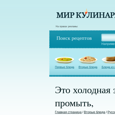
На правах рекламы:
Поиск рецептов
Наприме
Первые блюда
Вторые блюда
Блюда из
Это холодная 
промыть,
Главная страница
/
Вторые блюда
/
Русс