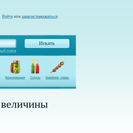
Войти
или
зарегистрироваться
ый поиск
Консервация
Соусы
Барбекю, гриль
й величины