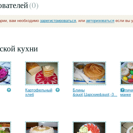
ователей
(0
)
арии, вам необходимо
зарегистрироваться
, или
авторизоваться
если вы у
ской кухни
Картофельный
Блины
Куличи
хлеб
&quot;Царские&quot;-3...
манке