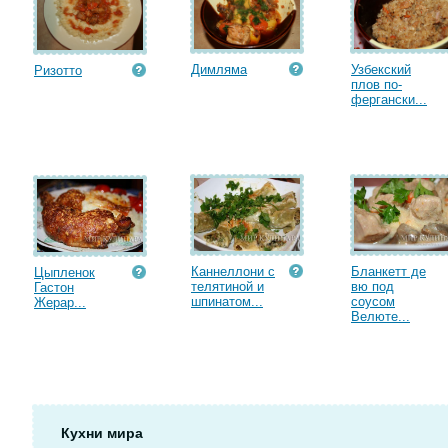
Димляма
Узбекский
Ризотто
плов по-
фергански...
Каннеллони с
Бланкетт де
Цыпленок
телятиной и
вю под
Гастон
шпинатом...
соусом
Жерар...
Велюте...
Кухни мира