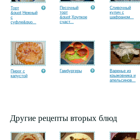
Песочный
Сливочный
Торт
торт
кулич с
&quot;Нежный
&quot;Хрупкое
шафраном...
с
счаст...
суфле&quo...
Гамбургеры
Варенье из
Пирог с
крыжовника и
капустой
апельсинов...
Другие рецепты вторых блюд