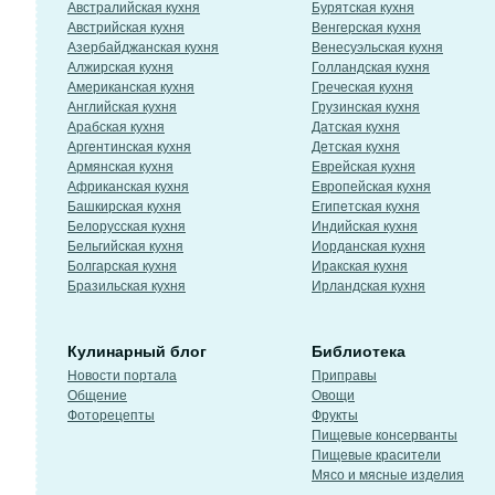
Австралийская кухня
Бурятская кухня
Австрийская кухня
Венгерская кухня
Азербайджанская кухня
Венесуэльская кухня
Алжирская кухня
Голландская кухня
Американская кухня
Греческая кухня
Английская кухня
Грузинская кухня
Арабская кухня
Датская кухня
Аргентинская кухня
Детская кухня
Армянская кухня
Еврейская кухня
Африканская кухня
Европейская кухня
Башкирская кухня
Египетская кухня
Белорусская кухня
Индийская кухня
Бельгийская кухня
Иорданская кухня
Болгарская кухня
Иракская кухня
Бразильская кухня
Ирландская кухня
Кулинарный блог
Библиотека
Новости портала
Приправы
Общение
Овощи
Фоторецепты
Фрукты
Пищевые консерванты
Пищевые красители
Мясо и мясные изделия