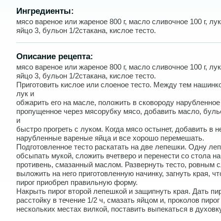
Ингредиенты:
мясо вареное или жареное 800 г, масло сливочное 100 г, лук
яйцо 3, бульон 1/2стакана, кислое тесто.
Описание рецепта:
мясо вареное или жареное 800 г, масло сливочное 100 г, лук
яйцо 3, бульон 1/2стакана, кислое тесто.
Приготовить кислое или слоеное тесто. Между тем нашинк
лук и
обжарить его на масле, положить в сковороду нарубленное
пропущенное через мясорубку мясо, добавить масло, буль
и
быстро прогреть с луком. Когда мясо остынет, добавить в н
нарубленные вареные яйца и все хорошо перемешать.
Подготовленное тесто раскатать на две лепешки. Одну ле
обсыпать мукой, сложить вчетверо и перенести со стола на
противень, смазанный маслом. Развернуть тесто, ровным 
выложить на него приготовленную начинку, загнуть края, ч
пирог приобрел правильную форму.
Накрыть пирог второй лепешкой и защипнуть края. Дать пи
расстойку в течение 1/2 ч, смазать яйцом и, проколов пирог
нескольких местах вилкой, поставить выпекаться в духовку