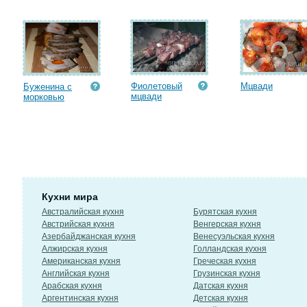
Фиолетовый
Мцвади
Буженина с
мцвади
морковью
Кухни мира
Австралийская кухня
Бурятская кухня
Австрийская кухня
Венгерская кухня
Азербайджанская кухня
Венесуэльская кухня
Алжирская кухня
Голландская кухня
Американская кухня
Греческая кухня
Английская кухня
Грузинская кухня
Арабская кухня
Датская кухня
Аргентинская кухня
Детская кухня