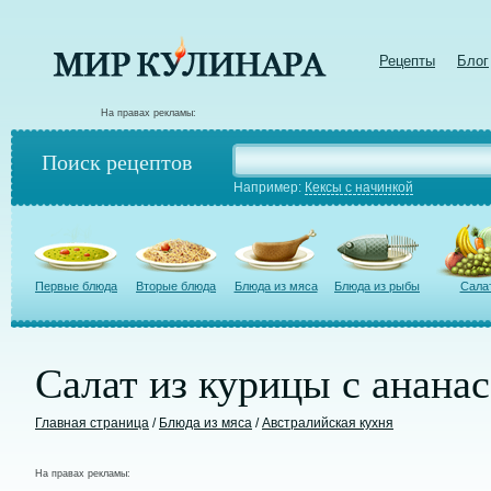
Рецепты
Блог
На правах рекламы:
Поиск рецептов
Например:
Кексы с начинкой
Первые блюда
Вторые блюда
Блюда из мяса
Блюда из рыбы
Сала
Салат из курицы с анана
Главная страница
/
Блюда из мяса
/
Австралийская кухня
На правах рекламы: