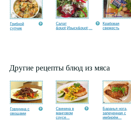
Салат
Крабовая
Грибной
&quot;Изыск&quot;...
cвежесть
супчик
Другие рецепты блюд из мяса
Свинина в
Баранья нога,
Говядина с
манговом
запеченная с
овощами
соусе...
имбирём...