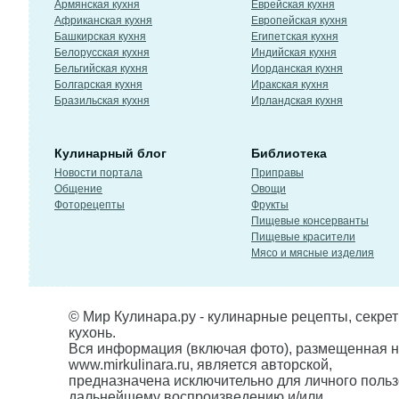
Армянская кухня
Еврейская кухня
Африканская кухня
Европейская кухня
Башкирская кухня
Египетская кухня
Белорусская кухня
Индийская кухня
Бельгийская кухня
Иорданская кухня
Болгарская кухня
Иракская кухня
Бразильская кухня
Ирландская кухня
Кулинарный блог
Библиотека
Новости портала
Приправы
Общение
Овощи
Фоторецепты
Фрукты
Пищевые консерванты
Пищевые красители
Мясо и мясные изделия
© Мир Кулинара.ру - кулинарные рецепты, секре
кухонь.
Вся информация (включая фото), размещенная н
www.mirkulinara.ru, является авторской,
предназначена исключительно для личного польз
дальнейшему воспроизведению и/или