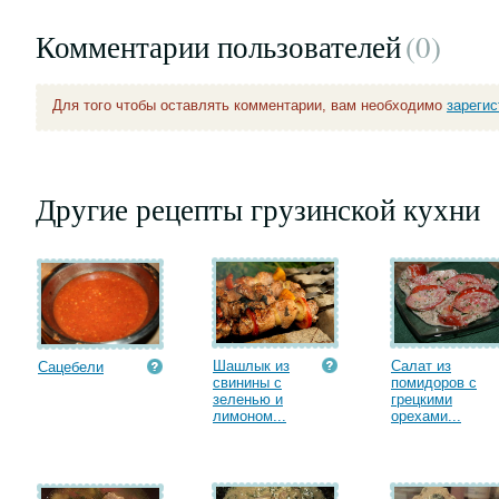
Комментарии пользователей
(0
)
Для того чтобы оставлять комментарии, вам необходимо
зареги
Другие рецепты грузинской кухни
Шашлык из
Салат из
Сацебели
свинины с
помидоров с
зеленью и
грецкими
лимоном...
орехами...