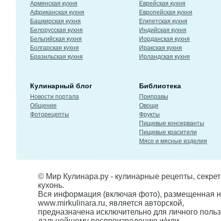
Армянская кухня
Еврейская кухня
Африканская кухня
Европейская кухня
Башкирская кухня
Египетская кухня
Белорусская кухня
Индийская кухня
Бельгийская кухня
Иорданская кухня
Болгарская кухня
Иракская кухня
Бразильская кухня
Ирландская кухня
Кулинарный блог
Библиотека
Новости портала
Приправы
Общение
Овощи
Фоторецепты
Фрукты
Пищевые консерванты
Пищевые красители
Мясо и мясные изделия
© Мир Кулинара.ру - кулинарные рецепты, секре
кухонь.
Вся информация (включая фото), размещенная н
www.mirkulinara.ru, является авторской,
предназначена исключительно для личного польз
дальнейшему воспроизведению и/или