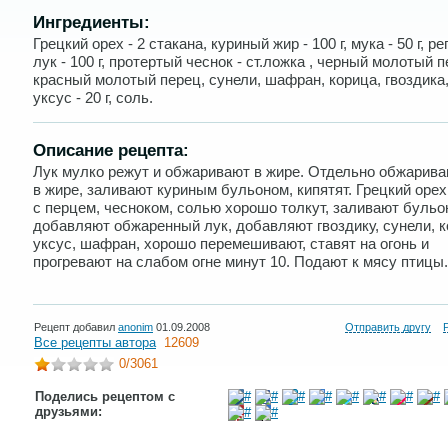
Ингредиенты:
Грецкий орех - 2 стакана, куриный жир - 100 г, мука - 50 г, р
лук - 100 г, протертый чеснок - ст.ложка , черный молотый п
красный молотый перец, сунели, шафран, корица, гвоздика
уксус - 20 г, соль.
Описание рецепта:
Лук мулко режут и обжаривают в жире. Отдельно обжарива
в жире, заливают куриным бульоном, кипятят. Грецкий оре
с перцем, чесноком, солью хорошо толкут, заливают бульо
добавляют обжаренный лук, добавляют гвоздику, сунели, к
уксус, шафран, хорошо перемешивают, ставят на огонь и
прогревают на слабом огне минут 10. Подают к мясу птицы.
Рецепт добавил
anonim
01.09.2008
Отправить другу
Все рецепты автора
12609
0
/3061
Поделись рецептом с
друзьями: