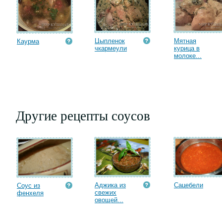
Цыпленок
Мятная
Каурма
чкармеули
курица в
молоке...
Другие рецепты соусов
Аджика из
Сацебели
Соус из
свежих
фенхеля
овощей...