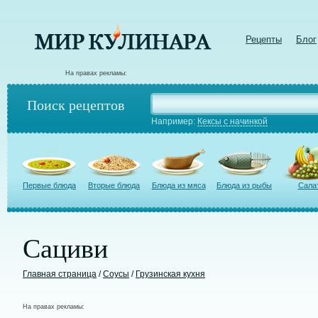
Рецепты
Блог
На правах рекламы:
Поиск рецептов
Например:
Кексы с начинкой
Первые блюда
Вторые блюда
Блюда из мяса
Блюда из рыбы
Сала
Сациви
Главная страница
/
Соусы
/
Грузинская кухня
На правах рекламы: