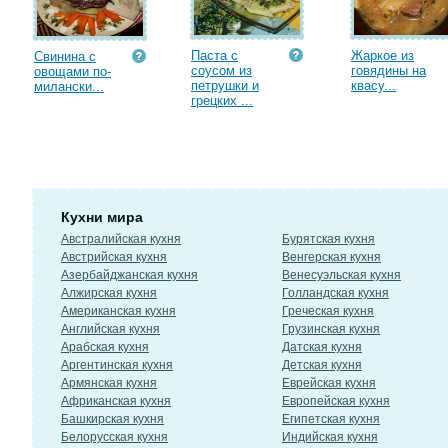
Паста с
Жаркое из
Свинина с
соусом из
говядины на
овощами по-
петрушки и
квасу...
милански...
грецких ...
Кухни мира
Австралийская кухня
Бурятская кухня
Австрийская кухня
Венгерская кухня
Азербайджанская кухня
Венесуэльская кухня
Алжирская кухня
Голландская кухня
Американская кухня
Греческая кухня
Английская кухня
Грузинская кухня
Арабская кухня
Датская кухня
Аргентинская кухня
Детская кухня
Армянская кухня
Еврейская кухня
Африканская кухня
Европейская кухня
Башкирская кухня
Египетская кухня
Белорусская кухня
Индийская кухня