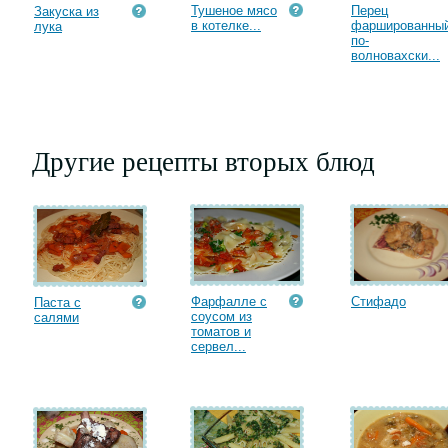
Тушеное мясо
Перец
Закуска из
в котелке...
фаршированны
лука
по-
волновахски...
Другие рецепты вторых блюд
Фарфалле с
Стифадо
Паста с
соусом из
салями
томатов и
сервел...