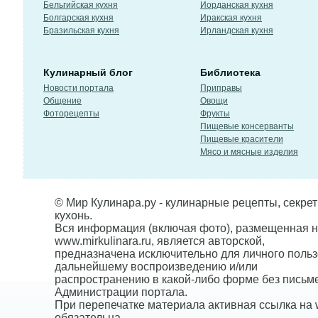
Бельгийская кухня
Иорданская кухня
Болгарская кухня
Иракская кухня
Бразильская кухня
Ирландская кухня
Кулинарный блог
Библиотека
Новости портала
Приправы
Общение
Овощи
Фоторецепты
Фрукты
Пищевые консерванты
Пищевые красители
Мясо и мясные изделия
© Мир Кулинара.ру - кулинарные рецепты, секре
кухонь.
Вся информация (включая фото), размещенная н
www.mirkulinara.ru, является авторской,
предназначена исключительно для личного польз
дальнейшему воспроизведению и/или
распространению в какой-либо форме без письм
Администрации портала.
При перепечатке материала активная ссылка на w
обязательна.