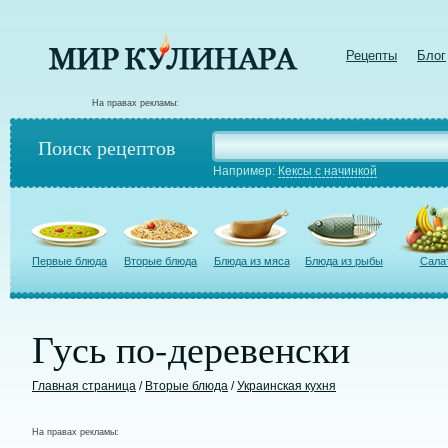
Рецепты
Блог
На правах рекламы:
Поиск рецептов
Например:
Кексы с начинкой
Первые блюда
Вторые блюда
Блюда из мяса
Блюда из рыбы
Сала
Гусь по-деревенски
Главная страница
/
Вторые блюда
/
Украинская кухня
На правах рекламы: