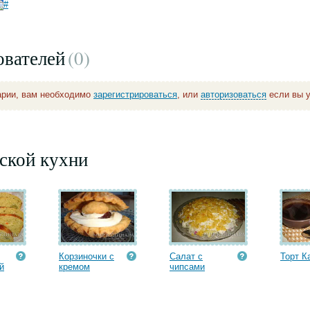
ователей
(0
)
арии, вам необходимо
зарегистрироваться
, или
авторизоваться
если вы у
ской кухни
Корзиночки с
Салат с
Торт К
й
кремом
чипсами