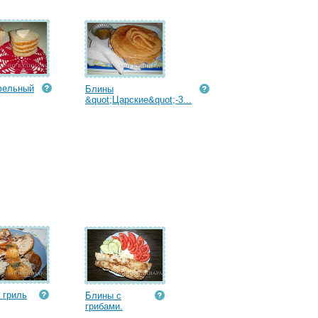
фельный
Блины
&quot;Царские&quot;-3...
 гриль
Блины с
грибами.