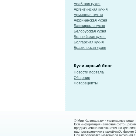
Арабская кухня
Аргентинская кухня
Армянская кухня
Африканская кухня
Башкирская кухня
Белорусская кухня
Бельгийская кухня
Болгарская кухня
Бразильская кухня
Кулинарный блог
Новости портала
Общение
Фоторецепты
© Мир Кулинара.ру - кулинарные рецеп
Вся информация (включая фото), размещ
предназначена исключительно для лич
распространению в какой-либо форме 
При перепечатке материала активная сс