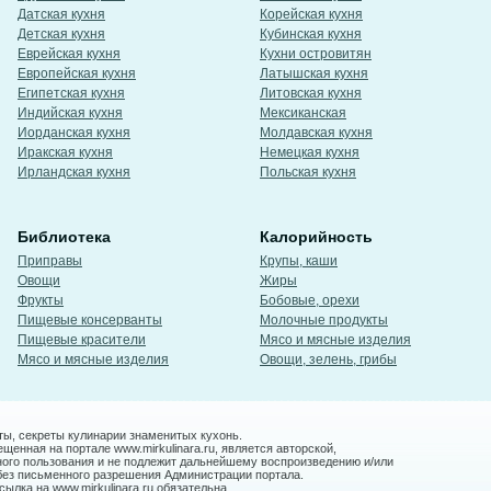
Датская кухня
Корейская кухня
Детская кухня
Кубинская кухня
Еврейская кухня
Кухни островитян
Европейская кухня
Латышская кухня
Египетская кухня
Литовская кухня
Индийская кухня
Мексиканская
Иорданская кухня
Молдавская кухня
Иракская кухня
Немецкая кухня
Ирландская кухня
Польская кухня
Библиотека
Калорийность
Приправы
Крупы, каши
Овощи
Жиры
Фрукты
Бобовые, орехи
Пищевые консерванты
Молочные продукты
Пищевые красители
Мясо и мясные изделия
Мясо и мясные изделия
Овощи, зелень, грибы
ты, секреты кулинарии знаменитых кухонь.
енная на портале www.mirkulinara.ru, является авторской,
ного пользования и не подлежит дальнейшему воспроизведению и/или
без письменного разрешения Администрации портала.
ылка на www.mirkulinara.ru обязательна.