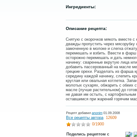
Ингредиенты:
Описание рецепта:
Снятую с окорочков мякоть вместе с
дважды пропустить через мясорубку 
замоченную в молоке и слегка отжату
перемешать и взбить. Ввести в фарш 
осторожно перемешать и дать немног
начинку: сваренные вкрутую лица или
добавить пассерованный на масле ме
грецкие орехи. Разделать из фарша 
середину каждой начинку, слепить кр
круглая или овальная котлетка. Запа
молотых сухарях, обжарить с обеих с
масле (лучше растительном) до готов
не давая им остыть, с картофельным
оставшимся при жарений горячим ма
Рецепт добавил
anonim
01.09.2008
Все рецепты автора
12609
0
/1900
Поделись рецептом с