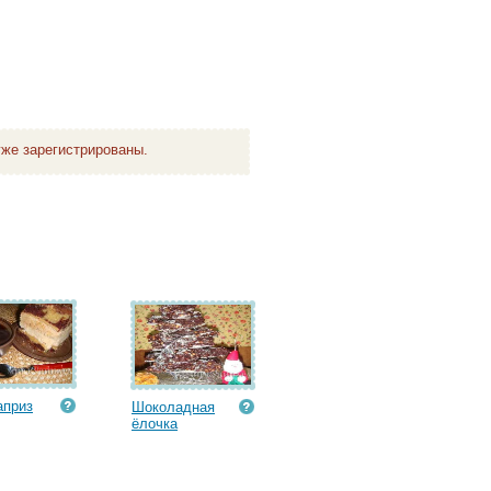
же зарегистрированы.
априз
Шоколадная
ёлочка