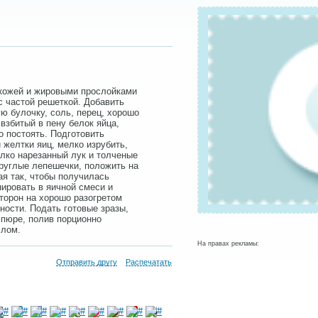
 кожей и жировыми прослойками
с частой решеткой. Добавить
ю булочку, соль, перец, хорошо
взбитый в пену белок яйца,
о постоять. Подготовить
 желтки яиц, мелко изрубить,
лко нарезанный лук и толченые
круглые лепешечки, положить на
ая так, чтобы получилась
нировать в яичной смеси и
торон на хорошо разогретом
ности. Подать готовые зразы,
 пюре, полив порционно
слом.
На правах рекламы:
Отправить другу
Распечатать