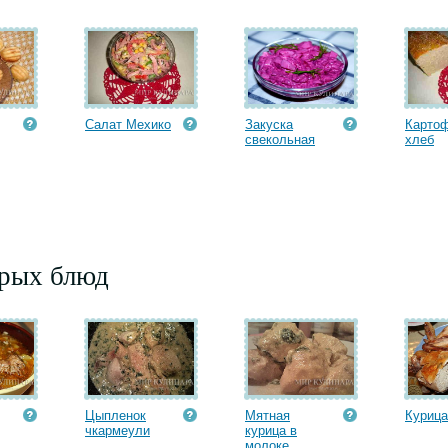
Салат Мехико
Закуска
Карто
свекольная
хлеб
орых блюд
Цыпленок
Мятная
Курица
чкармеули
курица в
молоке...