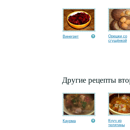
Орешки со
Винегрет
сгущёнкой
Другие рецепты вт
Кчуч из
Каурма
телятины