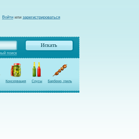
Войти
или
зарегистрироваться
ый поиск
Консервация
Соусы
Барбекю, гриль