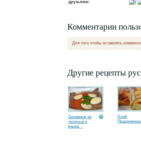
друзьями:
Комментарии польз
Для того чтобы оставлять коммент
Другие рецепты рус
Хлеб
Заливное из
Праздничны
телячьего
языка...