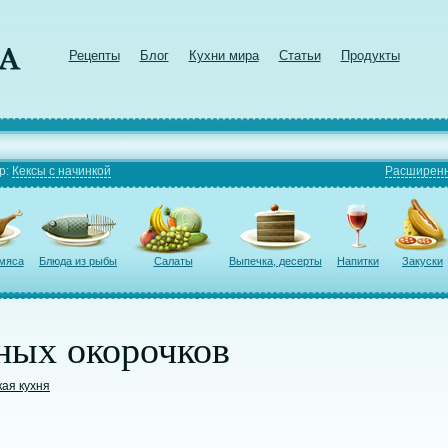
Рецепты
Блог
Кухни мира
Статьи
Продукты
р:
Кексы с начинкой
Расширенн
 мяса
Блюда из рыбы
Салаты
Выпечка, десерты
Напитки
Закуски
ных окорочков
кая кухня