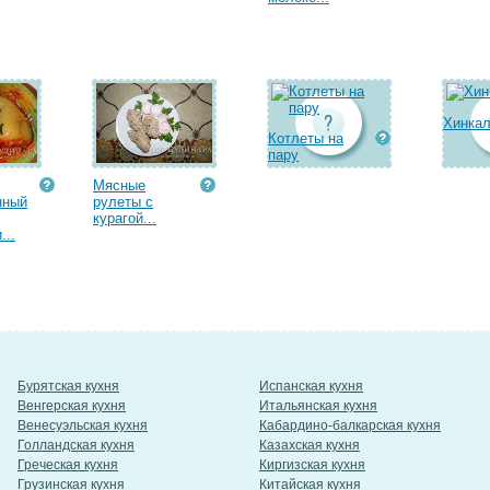
Хинка
Котлеты на
пару
Мясные
нный
рулеты с
курагой...
...
Бурятская кухня
Испанская кухня
Венгерская кухня
Итальянская кухня
Венесуэльская кухня
Кабардино-балкарская кухня
Голландская кухня
Казахская кухня
Греческая кухня
Киргизская кухня
Грузинская кухня
Китайская кухня