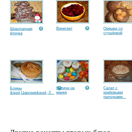
Винегрет
Орешки со
Шоколадная
сгущёнкой
ёлочка
Куличи на
Салат с
Блины
манке
крабовыми
&quot;Царские&quot;-3...
палочками...