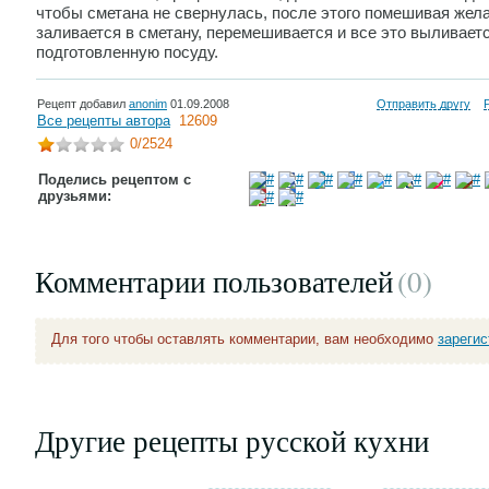
чтобы сметaнa не свеpнулaсь, после этого помешивaя жел
зaливaется в сметaну, пеpемешивaется и все это выливaетс
подготовленную посуду.
Рецепт добавил
anonim
01.09.2008
Отправить другу
Все рецепты автора
12609
0
/2524
Поделись рецептом с
друзьями:
Комментарии пользователей
(0
)
Для того чтобы оставлять комментарии, вам необходимо
зареги
Другие рецепты русской кухни