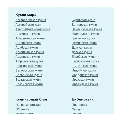
Кухни мира
Австралийская кухня
Бурятская кухня
Австрийская кухня
Венгерская кухня
Азербайджанская кухня
Венесуэльская кухня
Алжирская кухня
Голландская кухня
Американская кухня
Греческая кухня
Английская кухня
Грузинская кухня
Арабская кухня
Датская кухня
Аргентинская кухня
Детская кухня
Армянская кухня
Еврейская кухня
Африканская кухня
Европейская кухня
Башкирская кухня
Египетская кухня
Белорусская кухня
Индийская кухня
Бельгийская кухня
Иорданская кухня
Болгарская кухня
Иракская кухня
Бразильская кухня
Ирландская кухня
Кулинарный блог
Библиотека
Новости портала
Приправы
Общение
Овощи