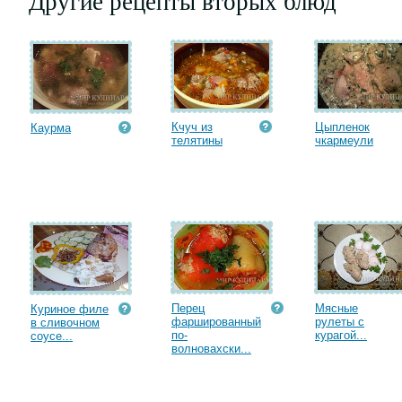
Другие рецепты вторых блюд
Кчуч из
Цыпленок
Каурма
телятины
чкармеули
Перец
Мясные
Куриное филе
фаршированный
рулеты с
в сливочном
по-
курагой...
соусе...
волновахски...