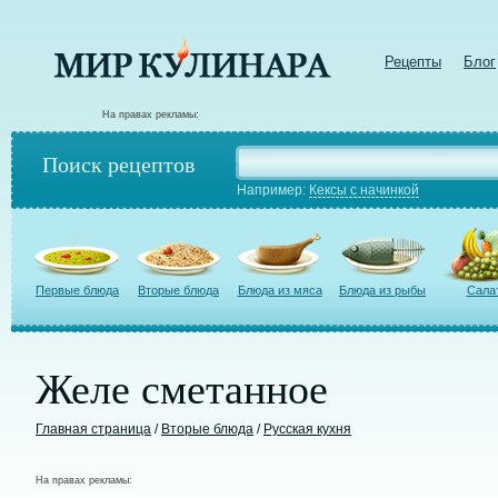
Рецепты
Блог
На правах рекламы:
Поиск рецептов
Например:
Кексы с начинкой
Первые блюда
Вторые блюда
Блюда из мяса
Блюда из рыбы
Сала
Желе сметанное
Главная страница
/
Вторые блюда
/
Русская кухня
На правах рекламы: