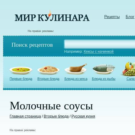
Рецепты
Блог
На правах рекламы:
Поиск рецептов
Например:
Кексы с начинкой
Первые блюда
Вторые блюда
Блюда из мяса
Блюда из рыбы
Сала
Молочные соусы
Главная страница
/
Вторые блюда
/
Русская кухня
На правах рекламы: