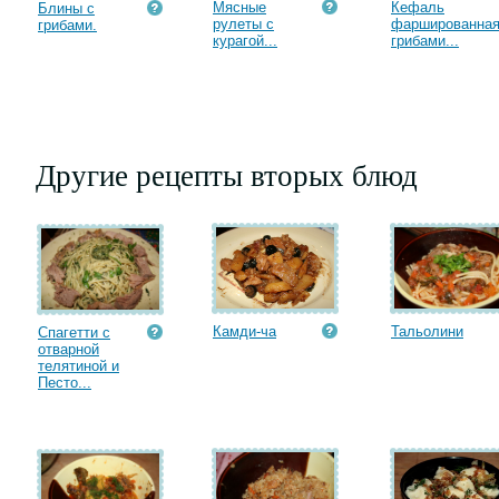
Мясные
Кефаль
Блины с
рулеты с
фаршированна
грибами.
курагой...
грибами...
Другие рецепты вторых блюд
Камди-ча
Тальолини
Спагетти с
отварной
телятиной и
Песто...