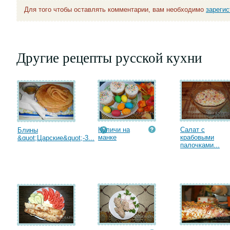
Для того чтобы оставлять комментарии, вам необходимо
зареги
Другие рецепты русской кухни
Куличи на
Салат с
Блины
манке
крабовыми
&quot;Царские&quot;-3...
палочками...