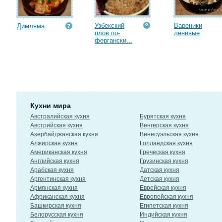
Узбекский
Вареники
Димляма
плов по-
ленивые
фергански...
Кухни мира
Австралийская кухня
Бурятская кухня
Австрийская кухня
Венгерская кухня
Азербайджанская кухня
Венесуэльская кухня
Алжирская кухня
Голландская кухня
Американская кухня
Греческая кухня
Английская кухня
Грузинская кухня
Арабская кухня
Датская кухня
Аргентинская кухня
Детская кухня
Армянская кухня
Еврейская кухня
Африканская кухня
Европейская кухня
Башкирская кухня
Египетская кухня
Белорусская кухня
Индийская кухня