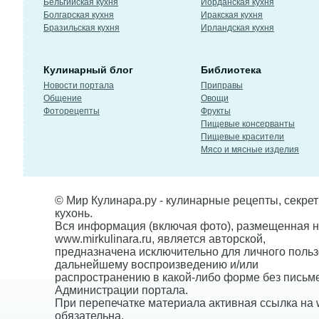
Бельгийская кухня
Иорданская кухня
Болгарская кухня
Иракская кухня
Бразильская кухня
Ирландская кухня
Кулинарный блог
Библиотека
Новости портала
Приправы
Общение
Овощи
Фоторецепты
Фрукты
Пищевые консерванты
Пищевые красители
Мясо и мясные изделия
© Мир Кулинара.ру - кулинарные рецепты, секре
кухонь.
Вся информация (включая фото), размещенная н
www.mirkulinara.ru, является авторской,
предназначена исключительно для личного польз
дальнейшему воспроизведению и/или
распространению в какой-либо форме без письм
Администрации портала.
При перепечатке материала активная ссылка на w
обязательна.