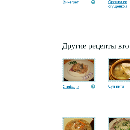
Орешки со
Винегрет
сгущёнкой
Другие рецепты вт
Суп пити
Стифадо