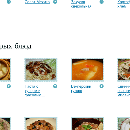
Салат Мехико
Закуска
Карто
свекольная
хлеб
орых блюд
Паста с
Венгерский
Свинин
тунцом и
гуляш
овощам
фасолью...
миланс