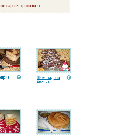
же зарегистрированы.
априз
Шоколадная
ёлочка