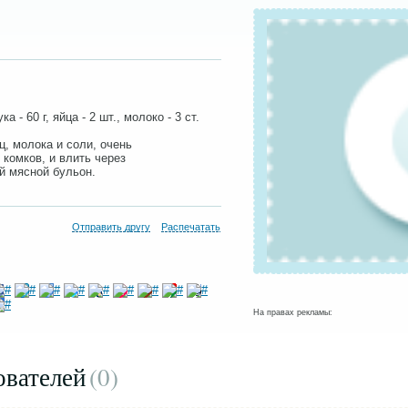
 - 60 г, яйца - 2 шт., молоко - 3 ст.
ц, молока и соли, очень
комков, и влить через
й мясной бульон.
Отправить другу
Распечатать
На правах рекламы:
ователей
(0
)