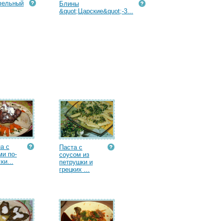
фельный
Блины
&quot;Царские&quot;-3...
а с
Паста с
и по-
соусом из
ки...
петрушки и
грецких ...