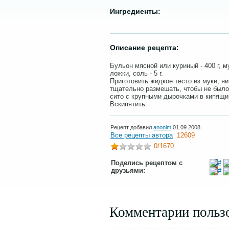
Ингредиенты:
Описание рецепта:
Бульон мясной или куриный - 400 г, мука
ложки, соль - 5 г.
Приготовить жидкое тесто из муки, яи
тщательно размешать, чтобы не было 
сито с крупными дырочками в кипящи
Вскипятить.
Рецепт добавил
anonim
01.09.2008
Все рецепты автора
12609
0
/1670
Поделись рецептом с
друзьями:
Комментарии польз