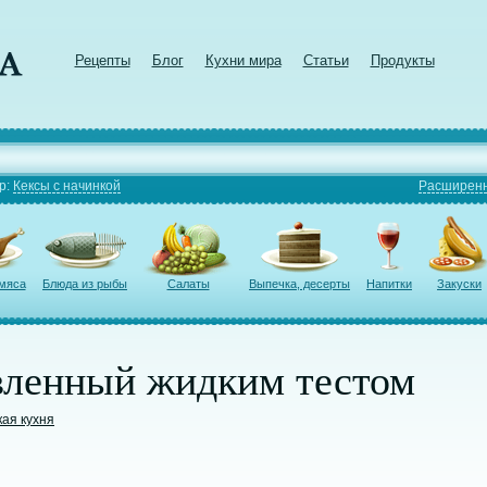
Рецепты
Блог
Кухни мира
Статьи
Продукты
р:
Кексы с начинкой
Расширенн
 мяса
Блюда из рыбы
Салаты
Выпечка, десерты
Напитки
Закуски
авленный жидким тестом
кая кухня