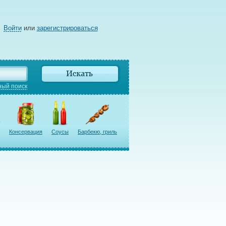
Войти
или
зарегистрироваться
ый поиск
Консервация
Соусы
Барбекю, гриль