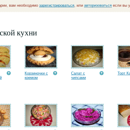
арии, вам необходимо
зарегистрироваться
, или
авторизоваться
если вы у
ской кухни
Корзиночки с
Салат с
Торт К
й
кремом
чипсами