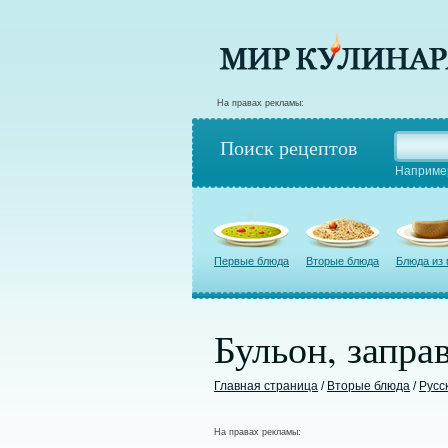
На правах рекламы:
Поиск рецептов
Наприме
Первые блюда
Вторые блюда
Блюда из
Бульон, запр
Главная страница
/
Вторые блюда
/
Русс
На правах рекламы: