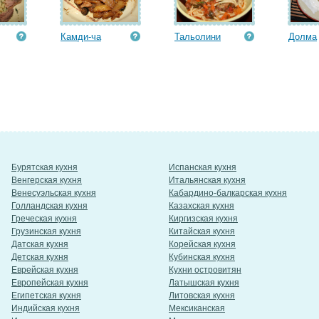
Камди-ча
Тальолини
Долма
Бурятская кухня
Испанская кухня
Венгерская кухня
Итальянская кухня
Венесуэльская кухня
Кабардино-балкарская кухня
Голландская кухня
Казахская кухня
Греческая кухня
Киргизская кухня
Грузинская кухня
Китайская кухня
Датская кухня
Корейская кухня
Детская кухня
Кубинская кухня
Еврейская кухня
Кухни островитян
Европейская кухня
Латышская кухня
Египетская кухня
Литовская кухня
Индийская кухня
Мексиканская