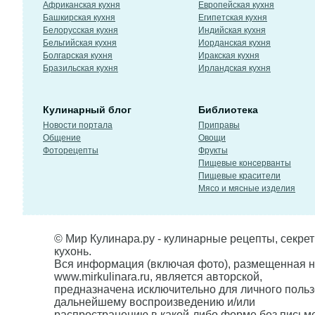
Африканская кухня
Европейская кухня
Башкирская кухня
Египетская кухня
Белорусская кухня
Индийская кухня
Бельгийская кухня
Иорданская кухня
Болгарская кухня
Иракская кухня
Бразильская кухня
Ирландская кухня
Кулинарный блог
Библиотека
Новости портала
Приправы
Общение
Овощи
Фоторецепты
Фрукты
Пищевые консерванты
Пищевые красители
Мясо и мясные изделия
© Мир Кулинара.ру - кулинарные рецепты, секре
кухонь.
Вся информация (включая фото), размещенная н
www.mirkulinara.ru, является авторской,
предназначена исключительно для личного польз
дальнейшему воспроизведению и/или
распространению в какой-либо форме без письм