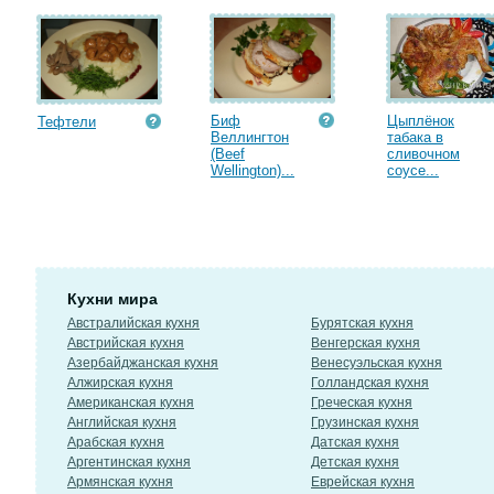
Биф
Цыплёнок
Тефтели
Веллингтон
табака в
(Beef
сливочном
Wellington)...
соусе...
Кухни мира
Австралийская кухня
Бурятская кухня
Австрийская кухня
Венгерская кухня
Азербайджанская кухня
Венесуэльская кухня
Алжирская кухня
Голландская кухня
Американская кухня
Греческая кухня
Английская кухня
Грузинская кухня
Арабская кухня
Датская кухня
Аргентинская кухня
Детская кухня
Армянская кухня
Еврейская кухня