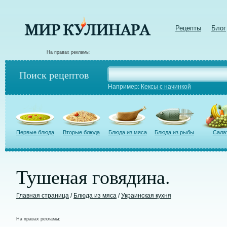
Рецепты
Блог
На правах рекламы:
Поиск рецептов
Например:
Кексы с начинкой
Первые блюда
Вторые блюда
Блюда из мяса
Блюда из рыбы
Сала
Тушеная говядина.
Главная страница
/
Блюда из мяса
/
Украинская кухня
На правах рекламы: