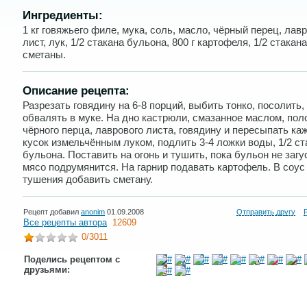
Ингредиенты:
1 кг говяжьего филе, мука, соль, масло, чёрный перец, лав
лист, лук, 1/2 стакана бульона, 800 г картофеля, 1/2 стакана
сметаны.
Описание рецепта:
Разрезать говядину на 6-8 порций, выбить тонко, посолить,
обвалять в муке. На дно кастрюли, смазанное маслом, пол
чёрного перца, лаврового листа, говядину и пересыпать к
кусок измельчённым луком, подлить 3-4 ложки воды, 1/2 ст
бульона. Поставить на огонь и тушить, пока бульон не загус
мясо подрумянится. На гарнир подавать картофель. В соус
тушения добавить сметану.
Рецепт добавил
anonim
01.09.2008
Отправить другу
Все рецепты автора
12609
0
/3011
Поделись рецептом с
друзьями: