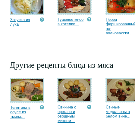
Тушеное мясо
Перец
Закуска из
в котелке...
фаршированны
лука
по-
волновахски...
Другие рецепты блюд из мяса
Свинина с
Свиные
Телятина в
орегано и
медальоны в
соусе из
овощным
белом вине...
тмина...
миксом...