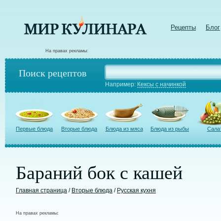
Рецепты
Блог
На правах рекламы:
Поиск рецептов
Например:
Кексы с начинкой
Первые блюда
Вторые блюда
Блюда из мяса
Блюда из рыбы
Сала
Бараний бок с кашей
Главная страница
/
Вторые блюда
/
Русская кухня
На правах рекламы: