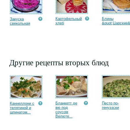
Картофельный
Блины
Закуска
хлеб
&quot;Царские&q
свекольная
Другие рецепты вторых блюд
Бланкетт де
Песто по-
Каннеллони с
вю под
генуэзски
телятиной и
соусом
шпинатом...
Велюте...