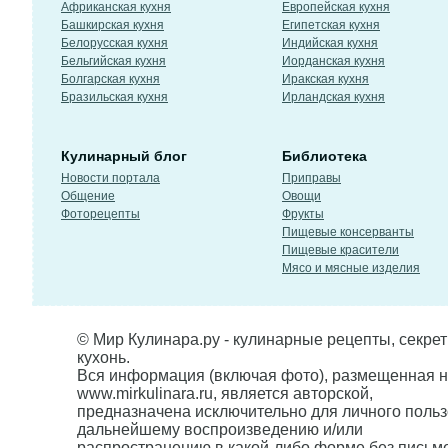
Африканская кухня
Европейская кухня
Башкирская кухня
Египетская кухня
Белорусская кухня
Индийская кухня
Бельгийская кухня
Иорданская кухня
Болгарская кухня
Иракская кухня
Бразильская кухня
Ирландская кухня
Кулинарный блог
Библиотека
Новости портала
Приправы
Общение
Овощи
Фоторецепты
Фрукты
Пищевые консерванты
Пищевые красители
Мясо и мясные изделия
© Мир Кулинара.ру - кулинарные рецепты, секре
кухонь.
Вся информация (включая фото), размещенная н
www.mirkulinara.ru, является авторской,
предназначена исключительно для личного польз
дальнейшему воспроизведению и/или
распространению в какой-либо форме без письм