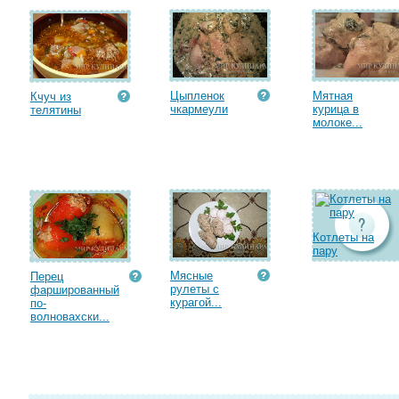
Цыпленок
Мятная
Кчуч из
чкармеули
курица в
телятины
молоке...
Котлеты на
пару
Мясные
Перец
рулеты с
фаршированный
курагой...
по-
волновахски...