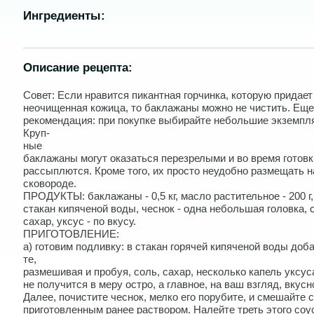
Ингредиенты:
Описание рецепта:
Совет: Если нравится пикантная горчинка, которую придае
неочищенная кожица, то баклажаны можно не чистить. Еще
рекомендация: при покупке выбирайте небольшие экземпл
Круп-
ные
баклажаны могут оказаться перезрелыми и во время готовк
рассыплются. Кроме того, их просто неудобно размещать н
сковороде.
ПРОДУКТЫ: баклажаны - 0,5 кг, масло растительное - 200 г,
стакан кипяченой воды, чеснок - одна небольшая головка, 
сахар, уксус - по вкусу.
ПРИГОТОВЛЕНИЕ:
а) готовим подливку: в стакан горячей кипяченой воды доб
те,
размешивая и пробуя, соль, сахар, несколько капель уксус
не получится в меру остро, а главное, на ваш взгляд, вкусн
Далее, почистите чеснок, мелко его порубите, и смешайте с
приготовленным ранее раствором. Налейте треть этого соу