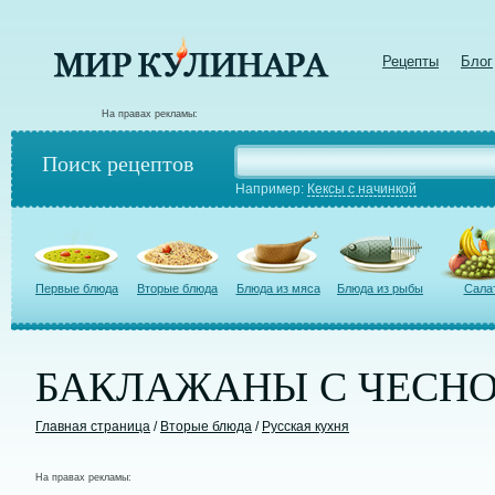
Рецепты
Блог
На правах рекламы:
Поиск рецептов
Например:
Кексы с начинкой
Первые блюда
Вторые блюда
Блюда из мяса
Блюда из рыбы
Сала
БАКЛАЖАНЫ С ЧЕСНОКО
Главная страница
/
Вторые блюда
/
Русская кухня
На правах рекламы: