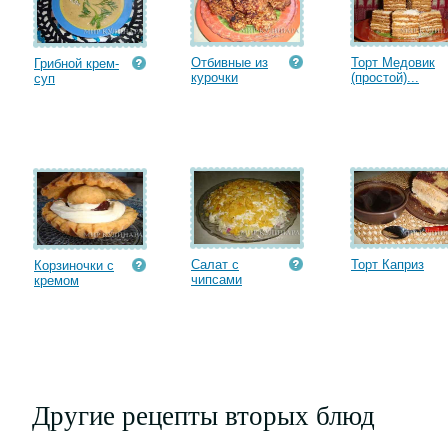
Отбивные из
Торт Медовик
Грибной крем-
курочки
(простой)...
суп
Салат с
Торт Каприз
Корзиночки с
чипсами
кремом
Другие рецепты вторых блюд