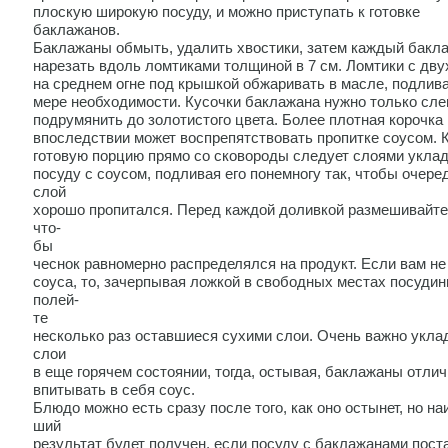
плоскую широкую посуду, и можно приступать к готовке
баклажанов.
Баклажаны обмыть, удалить хвостики, затем каждый бакл
нарезать вдоль ломтиками толщиной в 7 см. Ломтики с дву
на среднем огне под крышкой обжаривать в масле, подлива
мере необходимости. Кусочки баклажана нужно только сле
подрумянить до золотистого цвета. Более плотная корочка
впоследствии может воспрепятствовать пропитке соусом.
готовую порцию прямо со сковороды следует слоями укла
посуду с соусом, подливая его понемногу так, чтобы очере
слой
хорошо пропитался. Перед каждой доливкой размешивайте
что-
бы
чеснок равномерно распределялся на продукт. Если вам не
соуса, то, зачерпывая ложкой в свободных местах посудин
полей-
те
несколько раз оставшиеся сухими слои. Очень важно укла
слои
в еще горячем состоянии, тогда, остывая, баклажаны отлич
впитывать в себя соус.
Блюдо можно есть сразу после того, как оно остынет, но на
ший
результат будет получен, если посуду с баклажанами пост