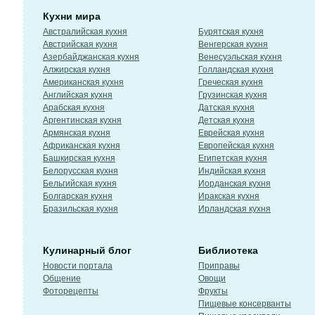
Кухни мира
Австралийская кухня
Бурятская кухня
Австрийская кухня
Венгерская кухня
Азербайджанская кухня
Венесуэльская кухня
Алжирская кухня
Голландская кухня
Американская кухня
Греческая кухня
Английская кухня
Грузинская кухня
Арабская кухня
Датская кухня
Аргентинская кухня
Детская кухня
Армянская кухня
Еврейская кухня
Африканская кухня
Европейская кухня
Башкирская кухня
Египетская кухня
Белорусская кухня
Индийская кухня
Бельгийская кухня
Иорданская кухня
Болгарская кухня
Иракская кухня
Бразильская кухня
Ирландская кухня
Кулинарный блог
Библиотека
Новости портала
Приправы
Общение
Овощи
Фоторецепты
Фрукты
Пищевые консерванты