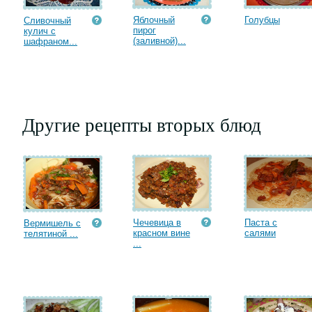
Яблочный
Голубцы
Сливочный
пирог
кулич с
(заливной)...
шафраном...
Другие рецепты вторых блюд
Чечевица в
Паста с
Вермишель с
красном вине
салями
телятиной ...
...