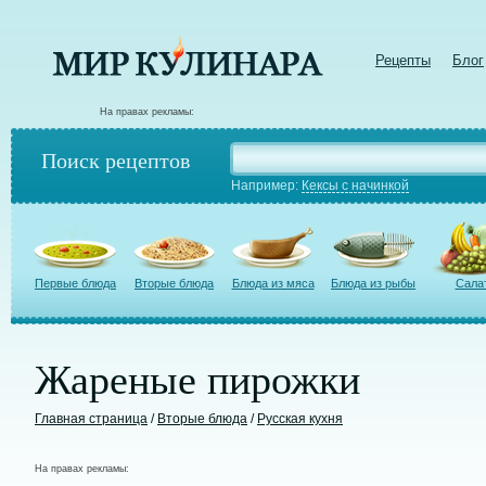
Рецепты
Блог
На правах рекламы:
Поиск рецептов
Например:
Кексы с начинкой
Первые блюда
Вторые блюда
Блюда из мяса
Блюда из рыбы
Сала
Жареные пирожки
Главная страница
/
Вторые блюда
/
Русская кухня
На правах рекламы: