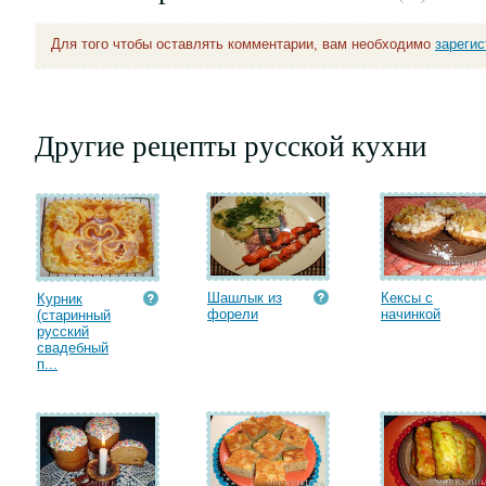
Для того чтобы оставлять комментарии, вам необходимо
зареги
Другие рецепты русской кухни
Шашлык из
Кексы с
Курник
форели
начинкой
(старинный
русский
свадебный
п...