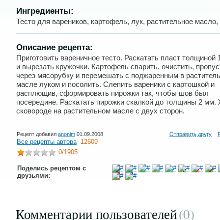
Ингредиенты:
Тесто для вареников, картофель, лук, растительное масло,
Описание рецепта:
Приготовить вареничное тесто. Раскатать пласт толщиной 1
и вырезать кружочки. Картофель сварить, очистить, пропус
через мясорубку и перемешать с поджаренным в растител
масле луком и посолить. Слепить вареники с картошкой и
расплющив, сформировать пирожки так, чтобы шов был
посередине. Раскатать пирожки скалкой до толщины 2 мм.
сковороде на растительном масле с двух сторон.
Рецепт добавил
anonim
01.09.2008
Отправить другу
Все рецепты автора
12609
0
/1905
Поделись рецептом с
друзьями:
Комментарии пользователей
(0
)