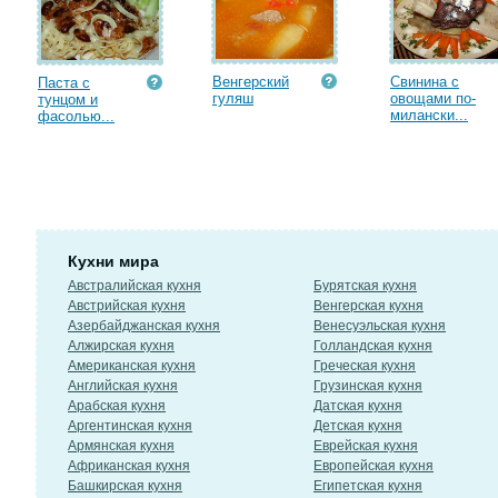
Венгерский
Свинина с
Паста с
гуляш
овощами по-
тунцом и
милански...
фасолью...
Кухни мира
Австралийская кухня
Бурятская кухня
Австрийская кухня
Венгерская кухня
Азербайджанская кухня
Венесуэльская кухня
Алжирская кухня
Голландская кухня
Американская кухня
Греческая кухня
Английская кухня
Грузинская кухня
Арабская кухня
Датская кухня
Аргентинская кухня
Детская кухня
Армянская кухня
Еврейская кухня
Африканская кухня
Европейская кухня
Башкирская кухня
Египетская кухня