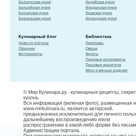
Белорусская кухня
Индийская кухня
Бельгийская кухня
Иорданская кухня
Болгарская кухня
Иракская кухня
Бразильская кухня
Ирландская кухня
Кулинарный блог
Библиотека
Новости портала
Приправы
Общение
Овощи
Фоторецепты
Фрукты
Пищевые консерванты
Пищевые красители
Мясо и мясные изделия
© Мир Кулинара.ру - кулинарные рецепты, секре
кухонь.
Вся информация (включая фото), размещенная н
www.mirkulinara.ru, является авторской,
предназначена исключительно для личного польз
дальнейшему воспроизведению и/или
распространению в какой-либо форме без письм
Администрации портала.
При перепечатке материала активная ссылка на w