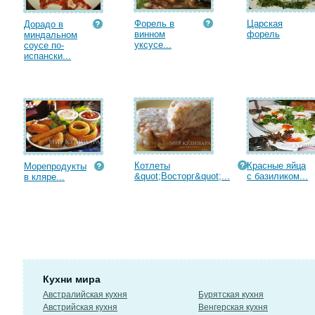
Форель в
Царская
Дорадо в
винном
форель
миндальном
уксусе...
соусе по-
испански...
Котлеты
Красные яйца
Морепродукты
&quot;Восторг&quot;...
с базиликом...
в кляре...
Кухни мира
Австралийская кухня
Бурятская кухня
Австрийская кухня
Венгерская кухня