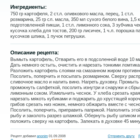
Ингредиенты:
750 гр картофеля, 2 ст.л. оливкового масла, перец, 1 ст.л.
розмарина, 25 гр сл. масла, 350 мл сухого белого вина, 1,5 к
подготовленной пикши, 1 ст.л. лимонного сока, 3 зубчика че
кусочка хлеба для тостов, 200 гр лисичек, 1 ч.л. порошка п
кусочков шпика, 1 пучок петрушки.
Описание рецепта:
Вымыть картофель, Отварить его в подсоленной воде 10 ми
Дать немного остыть, очистить и нарезать тонкими ломтика
Разложить картофель слоями на смазанном жиром противн
Посолить, поперчить и посыпать розмарином. Сверху расп
сливочное масло и налить вино. Нагреть духовку. Промыть
промокнуть салфеткой, посолить изнутри и снаружи и сбры
лимонным соком. Измельчить чеснок. У хлеба срезать края
нарезать мякоть кубиками и поджарить до хрустящей короч
грибов срезать низ ножек, немного обжарить вместе с чесн
Посолить, поперчить, приправить паприкой. Наполнить это
рыбу и заколоть разрез шпажкой. Обернуть рыбу шпиком и
положить сверху на картофель. Запекать в духовке 45 мину
Рецепт добавил
anonim
01.09.2008
Отправить другу