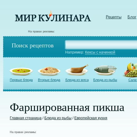
Рецепты
Блог
На правах рекламы:
Поиск рецептов
Например:
Кексы с начинкой
Первые блюда
Вторые блюда
Блюда из мяса
Блюда из рыбы
Сала
Фаршированная пикша
Главная страница
/
Блюда из рыбы
/
Европейская кухня
На правах рекламы: