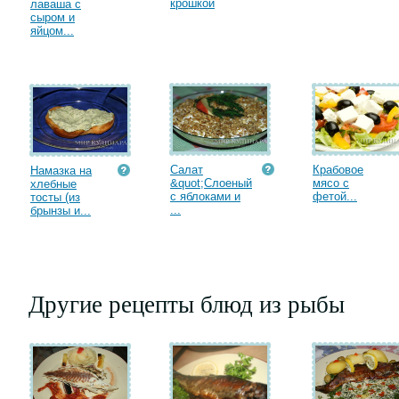
крошкой
лаваша с
сыром и
яйцом...
Салат
Крабовое
Намазка на
&quot;Слоеный
мясо с
хлебные
с яблоками и
фетой...
тосты (из
...
брынзы и...
Другие рецепты блюд из рыбы