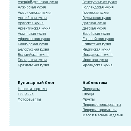
Азербайджанская кухня
Венесуэльская кухня
Алжирская кухня
Голландская кухня
Американская кухня
Греческая кухня
Английская кухня
Грузинская кухня
Арабская кухня
Датская кухня
Аргентинская кухня
Детская кухня
Армянская кухня
Еврейская кухня
Африканская кухня
Европейская кухня
Башкирская кухня
Египетская кухня
Белорусская кухня
Индийская кухня
Бельгийская кухня
Иорданская кухня
Болгарская кухня
Иракская кухня
Бразильская кухня
Ирландская кухня
Кулинарный блог
Библиотека
Новости портала
Приправы
Общение
Овощи
Фоторецепты
Фрукты
Пищевые консерванты
Пищевые красители
Мясо и мясные изделия