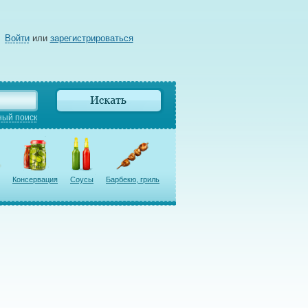
Войти
или
зарегистрироваться
ый поиск
Консервация
Соусы
Барбекю, гриль