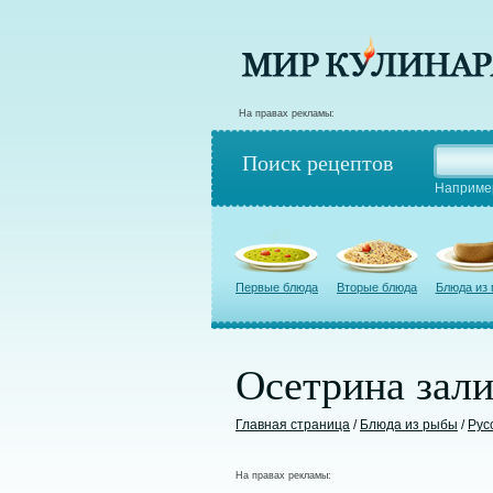
На правах рекламы:
Поиск рецептов
Наприме
Первые блюда
Вторые блюда
Блюда из
Осетрина зал
Главная страница
/
Блюда из рыбы
/
Рус
На правах рекламы: