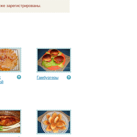
же зарегистрированы.
с
Гамбургеры
ой