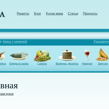
Рецепты
Блог
Кухни мира
Статьи
Продукты
р:
Кексы с начинкой
Расширенн
 мяса
Блюда из рыбы
Салаты
Выпечка, десерты
Напитки
Закуски
ивная
ская кухня