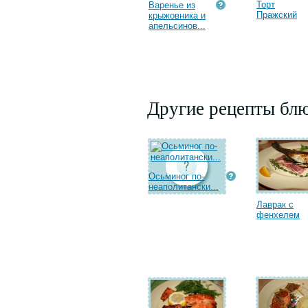
Торт
Варенье из
Пражский
крыжовника и
апельсинов...
Другие рецепты бл
Осьминог по-
неаполитански...
Лаврак с
фенхелем