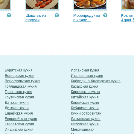
Шашлык из
Морепродукты
Котле
форели
в кляре...
&quot;
Бурятская кухня
Испанская кухня
Венгерская кухня
Итальянская кухня
Венесуэльская кухня
Кабардино-балкарская кухня
Голландская кухня
Казахская кухня
Греческая кухня
Киргизская кухня
Грузинская кухня
Китайская кухня
Датская кухня
Корейская кухня
Детская кухня
Кубинская кухня
Еврейская кухня
Кухни островитян
Европейская кухня
Латышская кухня
Египетская кухня
Литовская кухня
Индийская кухня
Мексиканская