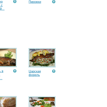
из
Пирожки
 с
й...
 в
Царская
м
форель
..