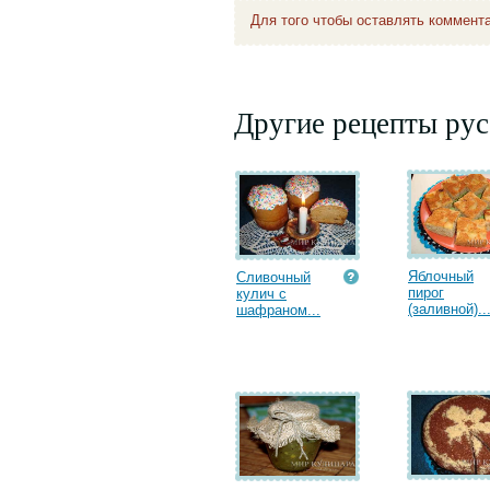
Для того чтобы оставлять коммент
Другие рецепты рус
Яблочный
Сливочный
пирог
кулич с
(заливной)..
шафраном...