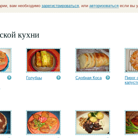
арии, вам необходимо
зарегистрироваться
, или
авторизоваться
если вы у
ской кухни
Голубцы
Сдобная Коса
Пирог 
капуст
.