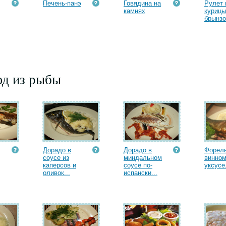
Печень-панэ
Говядина на
Рулет 
камнях
курицы
брынзо
юд из рыбы
Дорадо в
Дорадо в
Форель
соусе из
миндальном
винно
каперсов и
соусе по-
уксусе.
оливок...
испански...