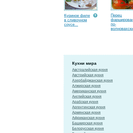
Перец
Куриное филе
фарширова
в сливочном
по-
соусе...
волновахски
Кухни мира
Австралийская кухня
Австрийская кухня
Азербайджанская кухня
Алжирская кухня
Американская кухня
Английская кухня
Арабская кухня
Аргентинская кухня
Армянская кухня
Африканская кухня
Башкирская кухня
Белорусская кухня