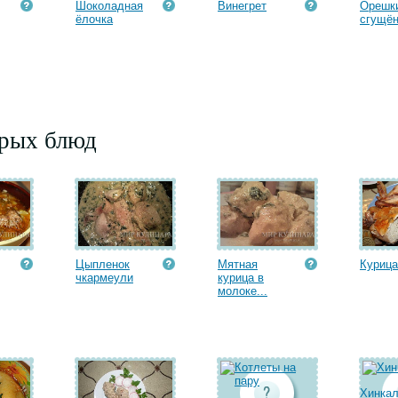
Шоколадная
Винегрет
Орешк
ёлочка
сгущён
орых блюд
Цыпленок
Мятная
Курица
чкармеули
курица в
молоке...
Хинка