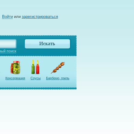
Войти
или
зарегистрироваться
ый поиск
Консервация
Соусы
Барбекю, гриль