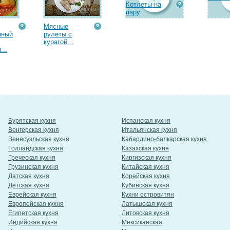
Котлеты на
пару
Мясные
нный
рулеты с
курагой...
...
Бурятская кухня
Испанская кухня
Венгерская кухня
Итальянская кухня
Венесуэльская кухня
Кабардино-балкарская кухня
Голландская кухня
Казахская кухня
Греческая кухня
Киргизская кухня
Грузинская кухня
Китайская кухня
Датская кухня
Корейская кухня
Детская кухня
Кубинская кухня
Еврейская кухня
Кухни островитян
Европейская кухня
Латышская кухня
Египетская кухня
Литовская кухня
Индийская кухня
Мексиканская