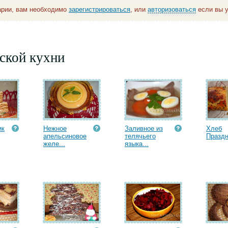
арии, вам необходимо
зарегистрироваться
, или
авторизоваться
если вы у
ской кухни
ик
Нежное
Заливное из
Хлеб
апельсиновое
телячьего
Празд
желе...
языка...