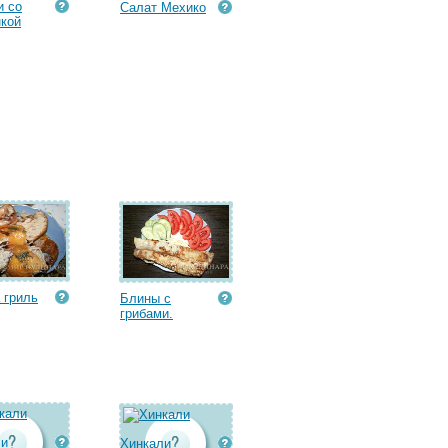
и со
Салат Мехико
кой
 гриль
Блины с
грибами.
ли
Хинкали