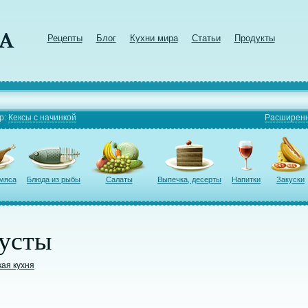
Рецепты
Блог
Кухни мира
Статьи
Продукты
р:
Кексы с начинкой
Расширенн
 мяса
Блюда из рыбы
Салаты
Выпечка, десерты
Напитки
Закуски
пусты
кая кухня