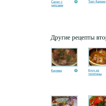
Торт Каприз
Салат с
чипсами
Другие рецепты вт
Кчуч из
Каурма
телятины