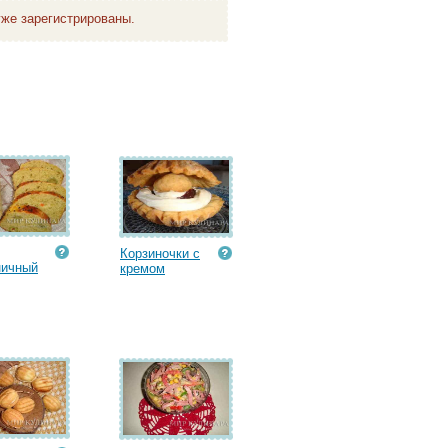
же зарегистрированы.
Корзиночки с
ничный
кремом