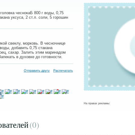
1 головка чеснокаБ 800 г воды, 0,75
кана уксуса, 2 ст.л. соли, 5 горошин
кой свеклу, морковь. В чесночнице
 воды, добавить 0,75 стакана
ерец, сахар. Залить этим маринадом
апекать в духовке до готовности.
Отправить другу
Распечатать
На правах рекламы:
ователей
(0
)