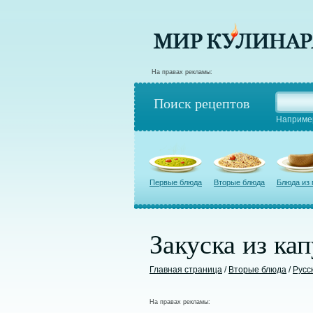
На правах рекламы:
Поиск рецептов
Наприме
Первые блюда
Вторые блюда
Блюда из
Закуска из ка
Главная страница
/
Вторые блюда
/
Русс
На правах рекламы: