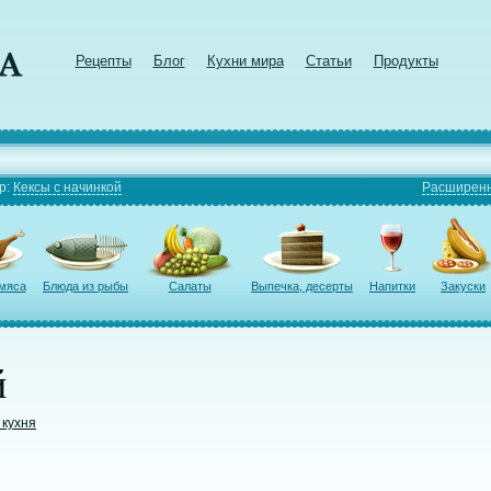
Рецепты
Блог
Кухни мира
Статьи
Продукты
р:
Кексы с начинкой
Расширенн
 мяса
Блюда из рыбы
Салаты
Выпечка, десерты
Напитки
Закуски
й
 кухня