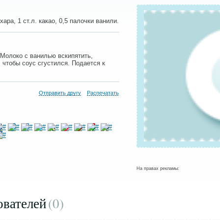
хара, 1 ст.л. какао, 0,5 палочки ванили.
 Молоко с ванилью вскипятить,
, чтобы соус сгустился. Подается к
Отправить другу
Распечатать
На правах рекламы:
ователей
(0
)