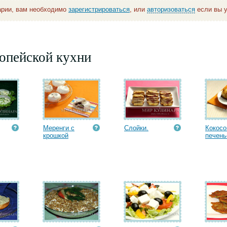
арии, вам необходимо
зарегистрироваться
, или
авторизоваться
если вы у
опейской кухни
Меренги с
Слойки.
Кокосо
крошкой
печень