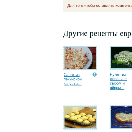
Для того чтобы оставлять коммент
Другие рецепты евр
Рулет из
Салат из
лаваша с
пекинской
сыром и
капусты...
яйцом...