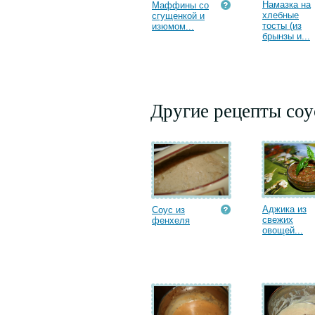
Намазка на
Маффины со
хлебные
сгущенкой и
тосты (из
изюмом...
брынзы и...
Другие рецепты соу
Аджика из
Соус из
свежих
фенхеля
овощей...