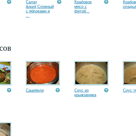
Салат
Крабовое
Крабо
&quot;Слоеный
мясо с
оладь
с яблоками и
фетой...
...
сов
Сацебели
Соус из
Соус т
крыжовника