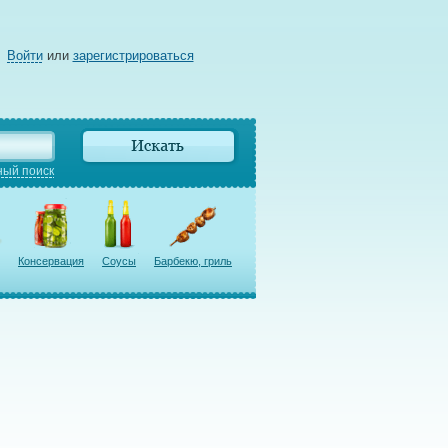
Войти
или
зарегистрироваться
ый поиск
Консервация
Соусы
Барбекю, гриль