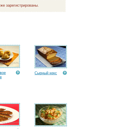
же зарегистрированы.
вое
Сырный кекс
е