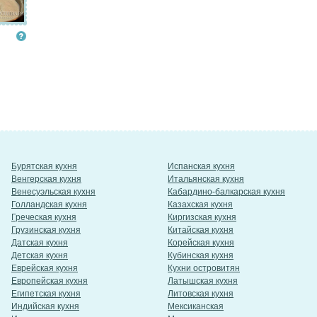
Бурятская кухня
Испанская кухня
Венгерская кухня
Итальянская кухня
Венесуэльская кухня
Кабардино-балкарская кухня
Голландская кухня
Казахская кухня
Греческая кухня
Киргизская кухня
Грузинская кухня
Китайская кухня
Датская кухня
Корейская кухня
Детская кухня
Кубинская кухня
Еврейская кухня
Кухни островитян
Европейская кухня
Латышская кухня
Египетская кухня
Литовская кухня
Индийская кухня
Мексиканская