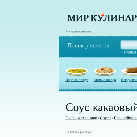
На правах рекламы:
Поиск рецептов
Наприме
Первые блюда
Вторые блюда
Блюда из
Соус какаовы
Главная страница
/
Соусы
/
Европейская
На правах рекламы: