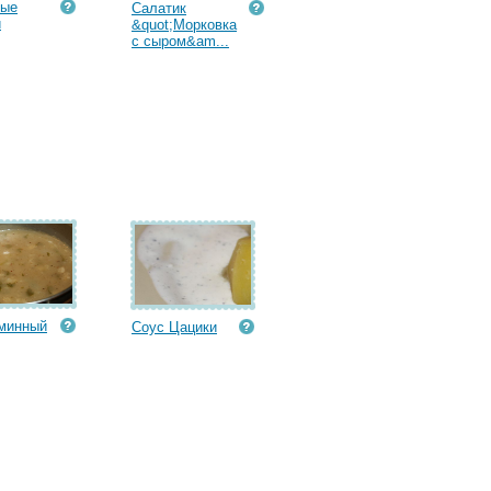
вые
Салатик
и
&quot;Морковка
с сыром&am...
минный
Соус Цацики