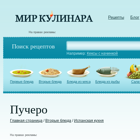
Рецепты
Блог
На правах рекламы:
Поиск рецептов
Например:
Кексы с начинкой
Первые блюда
Вторые блюда
Блюда из мяса
Блюда из рыбы
Сала
Пучеро
Главная страница
/
Вторые блюда
/
Испанская кухня
На правах рекламы: