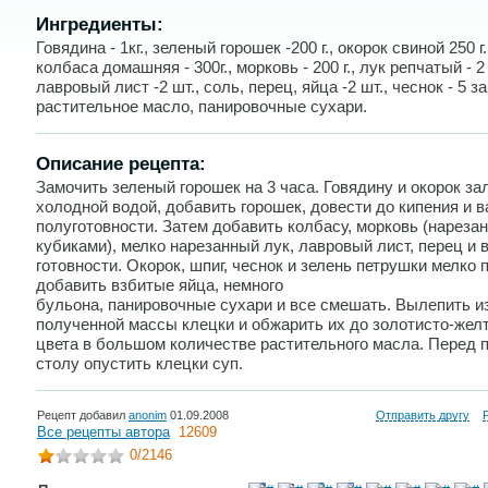
Ингредиенты:
Говядина - 1кг., зеленый горошек -200 г., окорок свиной 250 г.
колбаса домашняя - 300г., морковь - 200 г., лук репчатый - 2
лавровый лист -2 шт., соль, перец, яйца -2 шт., чеснок - 5 з
растительное масло, панировочные сухари.
Описание рецепта:
Замочить зеленый горошек на 3 часа. Говядину и окорок за
холодной водой, добавить горошек, довести до кипения и в
полуготовности. Затем добавить колбасу, морковь (нареза
кубиками), мелко нарезанный лук, лавровый лист, перец и 
готовности. Окорок, шпиг, чеснок и зелень петрушки мелко 
добавить взбитые яйца, немного
бульона, панировочные сухари и все смешать. Вылепить и
полученной массы клецки и обжарить их до золотисто-жел
цвета в большом количестве растительного масла. Перед 
столу опустить клецки суп.
Рецепт добавил
anonim
01.09.2008
Отправить другу
Все рецепты автора
12609
0
/2146