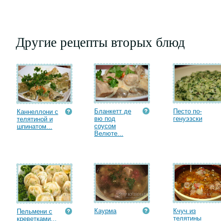
Другие рецепты вторых блюд
Бланкетт де
Песто по-
Каннеллони с
вю под
генуэзски
телятиной и
соусом
шпинатом...
Велюте...
Каурма
Кчуч из
Пельмени с
телятины
креветками...