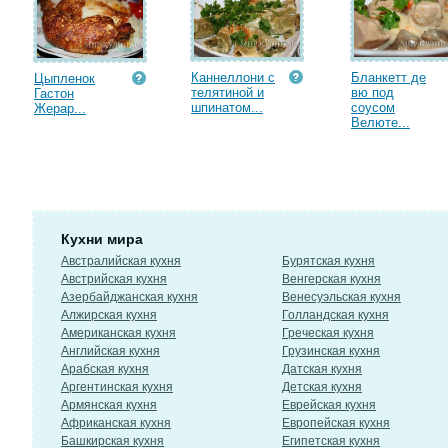
Каннеллони с
Бланкетт де
Цыпленок
телятиной и
вю под
Гастон
шпинатом...
соусом
Жерар...
Велюте...
Кухни мира
Австралийская кухня
Бурятская кухня
Австрийская кухня
Венгерская кухня
Азербайджанская кухня
Венесуэльская кухня
Алжирская кухня
Голландская кухня
Американская кухня
Греческая кухня
Английская кухня
Грузинская кухня
Арабская кухня
Датская кухня
Аргентинская кухня
Детская кухня
Армянская кухня
Еврейская кухня
Африканская кухня
Европейская кухня
Башкирская кухня
Египетская кухня