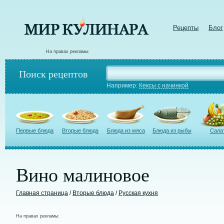
Рецепты
Блог
На правах рекламы:
Поиск рецептов
Например:
Кексы с начинкой
Первые блюда
Вторые блюда
Блюда из мяса
Блюда из рыбы
Сала
Вино малиновое
Главная страница
/
Вторые блюда
/
Русская кухня
На правах рекламы: