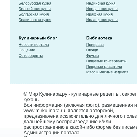
Белорусская кухня
Индийская кухня
Бельгийская кухня
Иорданская кухня
Болгарская кухня
Иракская кухня
Бразильская кухня
Ирландская кухня
Кулинарный блог
Библиотека
Новости портала
Приправы
Общение
Овощи
Фоторецепты
Фрукты
Пищевые консерванты
Пищевые красители
Мясо и мясные изделия
© Мир Кулинара.ру - кулинарные рецепты, секре
кухонь.
Вся информация (включая фото), размещенная н
www.mirkulinara.ru, является авторской,
предназначена исключительно для личного польз
дальнейшему воспроизведению и/или
распространению в какой-либо форме без письм
Администрации портала.