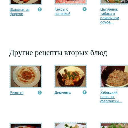
Кексы с
Цыплёнок
Шашлык из
начинкой
табака в
форели
сливочном
соусе...
Другие рецепты вторых блюд
Димляма
Узбекский
Ризотто
плов по-
фергански...