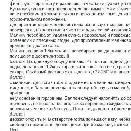
фильтруют через вату и разливают в чистые и сухие бутыл
Бутылки укупоривают предварительно вымытыми и замоч
вине пробками и хранят в сухом и прохладном помещении 
горизонтальном положении.
Для приготовления малинового вина используют созревшие
перезрелые, но здоровые и чистые ягоды лесной и садово
Малину перебирают, удаляя сухие, недозрелые и поврежд
болезнями и плесенью ягоды. Для приготовления малиново
применяют два способа.
Малиновое вино 1 4кг малины перебирают, раздавливают и
помещают в десятилитровый
баллон. В отдельную посуду вливают 4л чистой, годной дл
воды, добавляют 1,2кг сахара и нагревают на огне до раст
сахара. Сахарный раствор охлаждают до 22-25С и вливают
баллон
с малиной. Для того чтобы ягоды не всплывали на поверхн
жидкости, в баллон помещают палочку, обернутую марлей,
прикрепив
ее у основания горловины. Баллон следует наполнять до о
горловины, не переполняя его, так как бродящая жидкость 
перелиться через край сосуда. Пока продолжается брожени
баллон
держат открытым. В отверстие горла помещают вату, через
свободно проходит выделяющийся при брожении углекислы
При