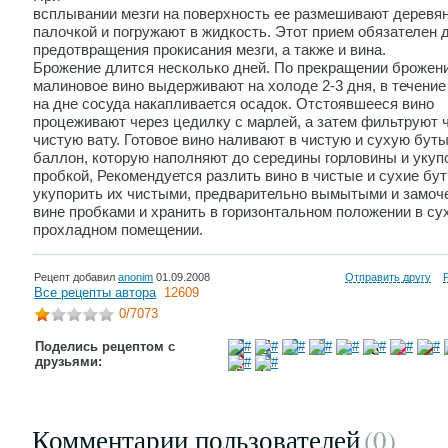
всплывании мезги на поверхность ее размешивают деревя
палочкой и погружают в жидкость. Этот прием обязателен 
предотвращения прокисания мезги, а также и вина.
Брожение длится несколько дней. По прекращении брожен
малиновое вино выдерживают на холоде 2-3 дня, в течение
на дне сосуда накапливается осадок. Отстоявшееся вино
процеживают через цедилку с марлей, а затем фильтруют 
чистую вату. Готовое вино наливают в чистую и сухую бут
баллон, которую наполняют до середины горловины и уку
пробкой, Рекомендуется разлить вино в чистые и сухие бу
укупорить их чистыми, предварительно вымытыми и замоч
вине пробками и хранить в горизонтальном положении в су
прохладном помещении.
Рецепт добавил
anonim
01.09.2008
Отправить другу
Все рецепты автора
12609
0
/7073
Поделись рецептом с
друзьями:
Комментарии пользователей
(0
)