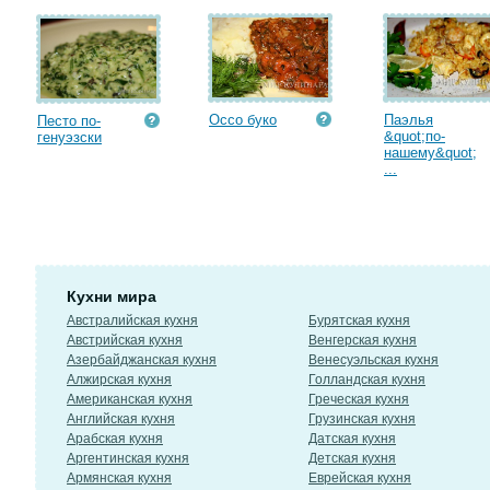
Оссо буко
Паэлья
Песто по-
&quot;по-
генуэзски
нашему&quot;
...
Кухни мира
Австралийская кухня
Бурятская кухня
Австрийская кухня
Венгерская кухня
Азербайджанская кухня
Венесуэльская кухня
Алжирская кухня
Голландская кухня
Американская кухня
Греческая кухня
Английская кухня
Грузинская кухня
Арабская кухня
Датская кухня
Аргентинская кухня
Детская кухня
Армянская кухня
Еврейская кухня