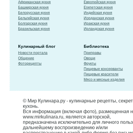
Африканская кухня
Европейская кухня
Башкирская кухня
Египетская кухня
Белорусская кухня
Индийская кухня
Бельгийская кухня
Иорданская кухня
Болгарская кухня
Иракская кухня
Бразильская кухня
Ирландская кухня
Кулинарный блог
Библиотека
Новости портала
Приправы
Общение
Овощи
Фоторецепты
Фрукты
Пищевые консерванты
Пищевые красители
Мясо и мясные изделия
© Мир Кулинара.ру - кулинарные рецепты, секре
кухонь.
Вся информация (включая фото), размещенная н
www.mirkulinara.ru, является авторской,
предназначена исключительно для личного польз
дальнейшему воспроизведению и/или
распространению в какой-либо форме без письм