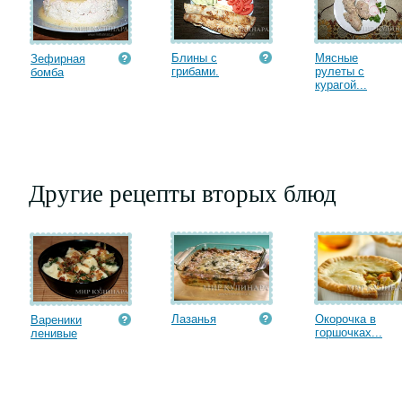
Блины с
Мясные
Зефирная
грибами.
рулеты с
бомба
курагой...
Другие рецепты вторых блюд
Лазанья
Окорочка в
Вареники
горшочках...
ленивые