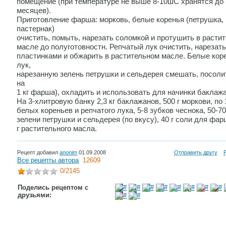
помещение (при температуре не выше 8-10шC хранятся до 
месяцев).
Приготовление фарша: морковь, белые коренья (петрушка,
пастернак)
очистить, помыть, нарезать соломкой и протушить в расти
масле до полуготовностн. Репчатый лук очистить, нарезать
пластинками и обжарить в растительном масле. Белые кор
лук,
нарезанную зелень петрушки и сельдерея смешать, посолит
на
1 кг фарша), охладить и использовать для начинки баклаж
На 3-хлитровую банку 2,3 кг баклажанов, 500 г моркови, по 
белых кореньев и репчатого лука, 5-8 зубков чеснока, 50-70
зелени петрушки и сельдерея (по вкусу), 40 г соли для фар
г растительного масла.
Рецепт добавил
anonim
01.09.2008
Отправить другу
Все рецепты автора
12609
0
/2145
Поделись рецептом с
друзьями: