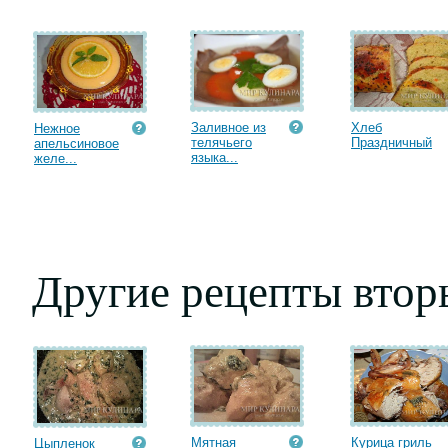
Заливное из
Хлеб
Нежное
телячьего
Праздничный
апельсиновое
языка...
желе...
Другие рецепты втор
Мятная
Курица гриль
Цыпленок