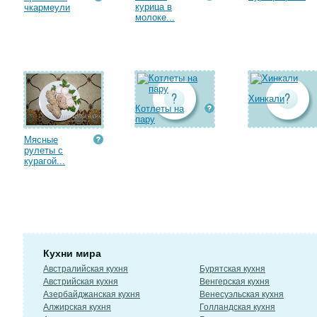
курица в
чкармеули
молоке...
Хинкали
Котлеты на
пару
Мясные
рулеты с
курагой...
Кухни мира
Австралийская кухня
Бурятская кухня
Австрийская кухня
Венгерская кухня
Азербайджанская кухня
Венесуэльская кухня
Алжирская кухня
Голландская кухня