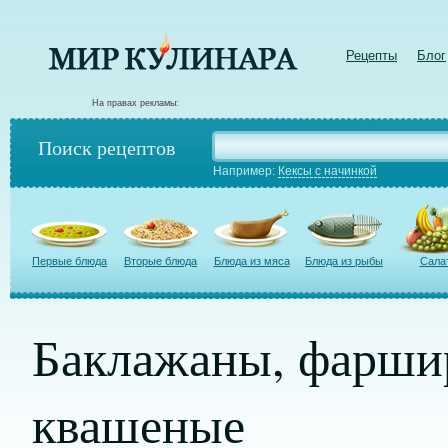
Рецепты
Блог
На правах рекламы:
Поиск рецептов
Например:
Кексы с начинкой
Первые блюда
Вторые блюда
Блюда из мяса
Блюда из рыбы
Сала
Баклажаны, фарши
квашеные