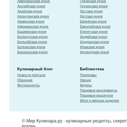
Американская кухня
Греческая кухня
Английская кухня
Грузинская кухня
Арабская кухня
Датская кухня
Аргентинская кухня
Детская кухня
Армянская кухня
Еврейская кухня
Африканская кухня
Европейская кухня
Башкирская кухня
Египетская кухня
Белорусская кухня
Индийская кухня
Бельгийская кухня
Иорданская кухня
Болгарская кухня
Иракская кухня
Бразильская кухня
Ирландская кухня
Кулинарный блог
Библиотека
Новости портала
Приправы
Общение
Овощи
Фоторецепты
Фрукты
Пищевые консерванты
Пищевые красители
Мясо и мясные изделия
© Мир Кулинара.ру - кулинарные рецепты, секре
кухонь.