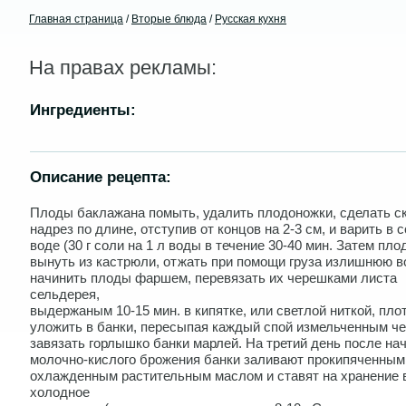
Главная страница
/
Вторые блюда
/
Русская кухня
На правах рекламы:
Ингредиенты:
Описание рецепта:
Плоды баклажана помыть, удалить плодоножки, сделать с
надрез по длине, отступив от концов на 2-3 см, и варить в 
воде (30 г соли на 1 л воды в течение 30-40 мин. Затем пло
вынуть из кастрюли, отжать при помощи груза излишнюю в
начинить плоды фаршем, перевязать их черешками листа
сельдерея,
выдержаным 10-15 мин. в кипятке, или светлой ниткой, пло
уложить в банки, пересыпая каждый спой измельченным че
завязать горлышко банки марлей. На третий день после на
молочно-кислого брожения банки заливают прокипяченным
охлажденным растительным маслом и ставят на хранение 
холодное