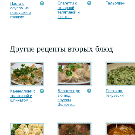
Спагетти с
Тальолини
Паста с
отварной
соусом из
телятиной и
петрушки и
Песто...
грецких ...
Другие рецепты вторых блюд
Бланкетт де
Песто по-
Каннеллони с
вю под
генуэзски
телятиной и
соусом
шпинатом...
Велюте...