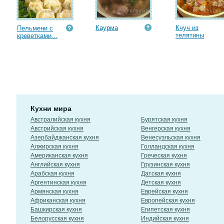
Каурма
Кчуч из
Пельмени с
телятины
креветками...
Кухни мира
Австралийская кухня
Бурятская кухня
Австрийская кухня
Венгерская кухня
Азербайджанская кухня
Венесуэльская кухня
Алжирская кухня
Голландская кухня
Американская кухня
Греческая кухня
Английская кухня
Грузинская кухня
Арабская кухня
Датская кухня
Аргентинская кухня
Детская кухня
Армянская кухня
Еврейская кухня
Африканская кухня
Европейская кухня
Башкирская кухня
Египетская кухня
Белорусская кухня
Индийская кухня