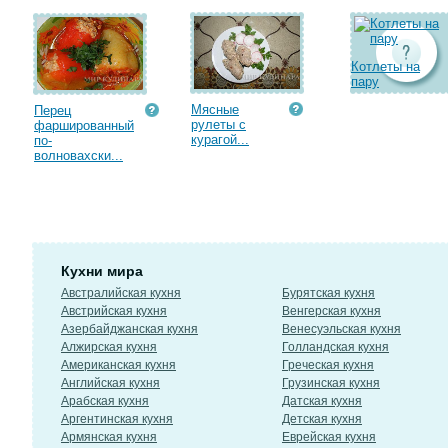
Котлеты на
пару
Мясные
Перец
рулеты с
фаршированный
курагой...
по-
волновахски...
Кухни мира
Австралийская кухня
Бурятская кухня
Австрийская кухня
Венгерская кухня
Азербайджанская кухня
Венесуэльская кухня
Алжирская кухня
Голландская кухня
Американская кухня
Греческая кухня
Английская кухня
Грузинская кухня
Арабская кухня
Датская кухня
Аргентинская кухня
Детская кухня
Армянская кухня
Еврейская кухня