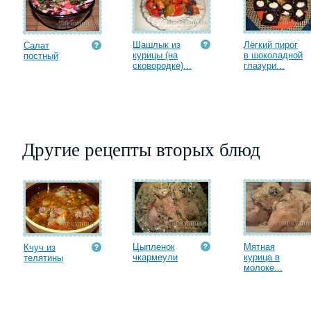
Шашлык из
Лёгкий пирог
Салат
курицы (на
в шоколадной
постный
сковородке)...
глазури...
Другие рецепты вторых блюд
Цыпленок
Мятная
Кчуч из
чкармеули
курица в
телятины
молоке...