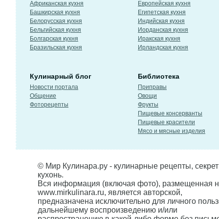
Африканская кухня
Европейская кухня
Башкирская кухня
Египетская кухня
Белорусская кухня
Индийская кухня
Бельгийская кухня
Иорданская кухня
Болгарская кухня
Иракская кухня
Бразильская кухня
Ирландская кухня
Кулинарный блог
Библиотека
Новости портала
Приправы
Общение
Овощи
Фоторецепты
Фрукты
Пищевые консерванты
Пищевые красители
Мясо и мясные изделия
© Мир Кулинара.ру - кулинарные рецепты, секре
кухонь.
Вся информация (включая фото), размещенная н
www.mirkulinara.ru, является авторской,
предназначена исключительно для личного польз
дальнейшему воспроизведению и/или
распространению в какой-либо форме без письм