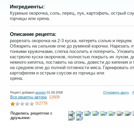
Ингредиенты:
Куриные окорочка, соль, перец, лук, картофель, острый соу
горчицы или хрена.
Описание рецепта:
разрезать окорочка на 2-3 куска. натереть солью и перцем.
Обжарить на сильном огне до румяной корочки. Нарезать л
тонкими кружочками, слегка посолить и поперчить. Уложить
кастрюлю куски окорочков, полностью покрыть их луком. 
немного кипятка, поставить на огонь, довести до кипения и
на среднем огне до полной готовности мяса. Гарнировать 
картофелем и острым соусом из горчицы или
хрена.
Рецепт добавил
anonim
01.09.2008
Отправить другу
Все рецепты автора
12609
0
/2779
Поделись рецептом с
друзьями: