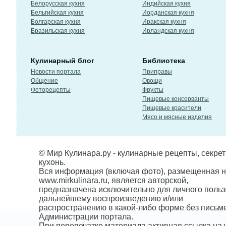
Белорусская кухня
Индийская кухня
Бельгийская кухня
Иорданская кухня
Болгарская кухня
Иракская кухня
Бразильская кухня
Ирландская кухня
Кулинарный блог
Библиотека
Новости портала
Приправы
Общение
Овощи
Фоторецепты
Фрукты
Пищевые консерванты
Пищевые красители
Мясо и мясные изделия
© Мир Кулинара.ру - кулинарные рецепты, секре
кухонь.
Вся информация (включая фото), размещенная н
www.mirkulinara.ru, является авторской,
предназначена исключительно для личного польз
дальнейшему воспроизведению и/или
распространению в какой-либо форме без письм
Администрации портала.
При перепечатке материала активная ссылка на w