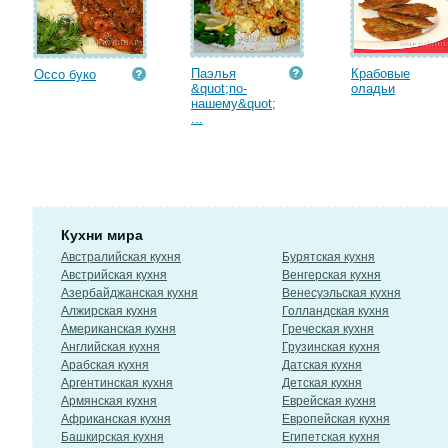
Паэлья
Крабовые
Оссо буко
&quot;по-
оладьи
нашему&quot;
...
Кухни мира
Австралийская кухня
Бурятская кухня
Австрийская кухня
Венгерская кухня
Азербайджанская кухня
Венесуэльская кухня
Алжирская кухня
Голландская кухня
Американская кухня
Греческая кухня
Английская кухня
Грузинская кухня
Арабская кухня
Датская кухня
Аргентинская кухня
Детская кухня
Армянская кухня
Еврейская кухня
Африканская кухня
Европейская кухня
Башкирская кухня
Египетская кухня