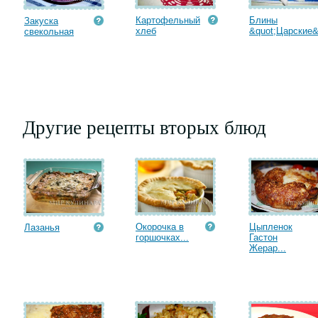
Картофельный
Блины
Закуска
хлеб
&quot;Царские&q
свекольная
Другие рецепты вторых блюд
Окорочка в
Цыпленок
Лазанья
горшочках...
Гастон
Жерар...