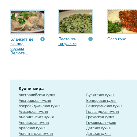
Песто по-
Оссо буко
Бланкетт де
генуэзски
вю под
соусом
Велюте...
Кухни мира
Австралийская кухня
Бурятская кухня
Австрийская кухня
Венгерская кухня
Азербайджанская кухня
Венесуэльская кухня
Алжирская кухня
Голландская кухня
Американская кухня
Греческая кухня
Английская кухня
Грузинская кухня
Арабская кухня
Датская кухня
Аргентинская кухня
Детская кухня