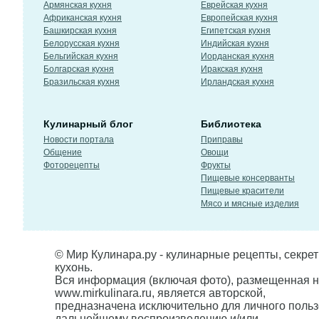
Армянская кухня
Еврейская кухня
Африканская кухня
Европейская кухня
Башкирская кухня
Египетская кухня
Белорусская кухня
Индийская кухня
Бельгийская кухня
Иорданская кухня
Болгарская кухня
Иракская кухня
Бразильская кухня
Ирландская кухня
Кулинарный блог
Библиотека
Новости портала
Приправы
Общение
Овощи
Фоторецепты
Фрукты
Пищевые консерванты
Пищевые красители
Мясо и мясные изделия
© Мир Кулинара.ру - кулинарные рецепты, секре
кухонь.
Вся информация (включая фото), размещенная н
www.mirkulinara.ru, является авторской,
предназначена исключительно для личного польз
дальнейшему воспроизведению и/или