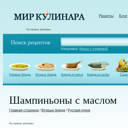
Рецепты
Блог
На правах рекламы:
Поиск рецептов
Например:
Кексы с начинкой
Первые блюда
Вторые блюда
Блюда из мяса
Блюда из рыбы
Сала
Шампиньоны с маслом
Главная страница
/
Вторые блюда
/
Русская кухня
На правах рекламы: