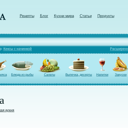
Рецепты
Блог
Кухни мира
Статьи
Продукты
р:
Кексы с начинкой
Расширенн
 мяса
Блюда из рыбы
Салаты
Выпечка, десерты
Напитки
Закуски
а
кая кухня