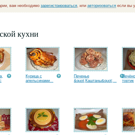
арии, вам необходимо
зарегистрироваться
, или
авторизоваться
если вы у
ской кухни
а,
Курица с
Печенье
Печён
с
апельсинами...
&quot;Каштаны&quot;...
тортик