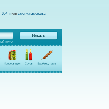
Войти
или
зарегистрироваться
ый поиск
Консервация
Соусы
Барбекю, гриль