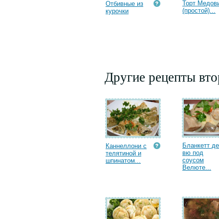
Торт Медов
Отбивные из
(простой)...
курочки
Другие рецепты вт
Бланкетт де
Каннеллони с
вю под
телятиной и
соусом
шпинатом...
Велюте...