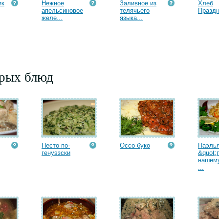
ик
Нежное
Заливное из
Хлеб
апельсиновое
телячьего
Празд
желе...
языка...
орых блюд
Песто по-
Оссо буко
Паэль
генуэзски
&quot;
нашему
...