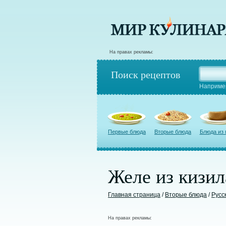
На правах рекламы:
Поиск рецептов
Наприме
Первые блюда
Вторые блюда
Блюда из
Желе из кизил
Главная страница
/
Вторые блюда
/
Русс
На правах рекламы: