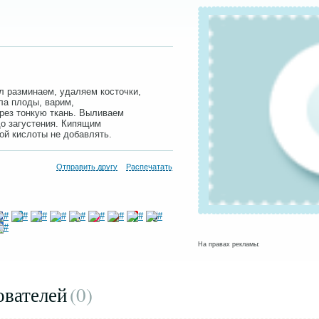
зил разминаем, удаляем косточки,
ла плоды, варим,
ерез тонкую ткань. Выливаем
до загустения. Кипящим
ой кислоты не добавлять.
Отправить другу
Распечатать
На правах рекламы:
ователей
(0
)