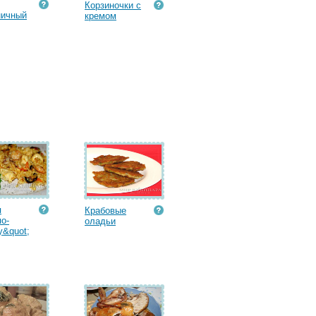
Корзиночки с
ничный
кремом
я
Крабовые
по-
оладьи
&quot;