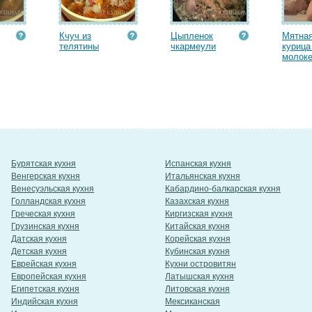
Кчуч из
Цыпленок
Мятна
телятины
чкармеули
курица
молоке
Бурятская кухня
Испанская кухня
Венгерская кухня
Итальянская кухня
Венесуэльская кухня
Кабардино-балкарская кухня
Голландская кухня
Казахская кухня
Греческая кухня
Киргизская кухня
Грузинская кухня
Китайская кухня
Датская кухня
Корейская кухня
Детская кухня
Кубинская кухня
Еврейская кухня
Кухни островитян
Европейская кухня
Латышская кухня
Египетская кухня
Литовская кухня
Индийская кухня
Мексиканская