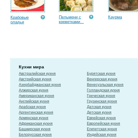
Пельмени с
Каурма
Крабовые
креветками...
оладьи
Кухни мира
Австралийская кухня
Бурятская кухня
Австрийская кухня
Венгерская кухня
Азербайджанская кухня
Венесуэльская кухня
Алжирская кухня
Голландская кухня
Американская кухня
Греческая кухня
Английская кухня
Грузинская кухня
Арабская кухня
Датская кухня
Аргентинская кухня
Детская кухня
Армянская кухня
Еврейская кухня
Африканская кухня
Европейская кухня
Башкирская кухня
Египетская кухня
Белорусская кухня
Индийская кухня