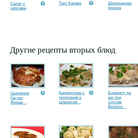
Торт Каприз
Шоколадная
Салат с
ёлочка
чипсами
Другие рецепты вторых блюд
Каннеллони с
Бланкетт де
Цыпленок
телятиной и
вю под
Гастон
шпинатом...
соусом
Жерар...
Велюте...