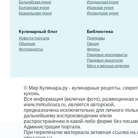
Бельгийская кухня
Иорданская кухня
Болгарская кухня
Иракская кухня
Бразильская кухня
Ирландская кухня
Кулинарный блог
Библиотека
Новости портала
Приправы
Общение
Овощи
Фоторецепты
Фрукты
Пищевые консерванты
Пищевые красители
Мясо и мясные изделия
© Мир Кулинара.ру - кулинарные рецепты, секре
кухонь.
Вся информация (включая фото), размещенная н
www.mirkulinara.ru, является авторской,
предназначена исключительно для личного польз
дальнейшему воспроизведению и/или
распространению в какой-либо форме без письм
Администрации портала.
При перепечатке материала активная ссылка на w
обязательна.