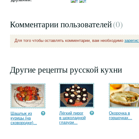
Комментарии пользователей
(0
)
Для того чтобы оставлять комментарии, вам необходимо
зареги
Другие рецепты русской кухни
Лёгкий пирог
Окорочка в
Шашлык из
в шоколадной
горшочках...
курицы (на
глазури...
сковородке)...