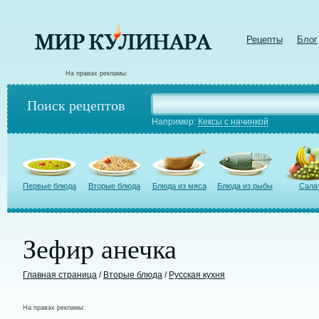
Рецепты
Блог
На правах рекламы:
Поиск рецептов
Например:
Кексы с начинкой
Первые блюда
Вторые блюда
Блюда из мяса
Блюда из рыбы
Сала
Зефиp анечка
Главная страница
/
Вторые блюда
/
Русская кухня
На правах рекламы: