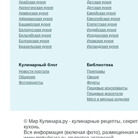
Арабская кухня
Датская кухня
Аргентинская кухня
Детская кухня
Армянская кухня
Еврейская кухня
Африканская кухня
Европейская кухня
Башкирская кухня
Египетская кухня
Белорусская кухня
Индийская кухня
Бельгийская кухня
Иорданская кухня
Болгарская кухня
Иракская кухня
Бразильская кухня
Ирландская кухня
Кулинарный блог
Библиотека
Новости портала
Приправы
Общение
Овощи
Фоторецепты
Фрукты
Пищевые консерванты
Пищевые красители
Мясо и мясные изделия
© Мир Кулинара.ру - кулинарные рецепты, секре
кухонь.
Вся информация (включая фото), размещенная н
www.mirkulinara.ru, является авторской,