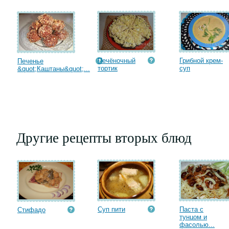
Печёночный
Грибной крем-
Печенье
тортик
суп
&quot;Каштаны&quot;...
Другие рецепты вторых блюд
Суп пити
Паста с
Стифадо
тунцом и
фасолью...