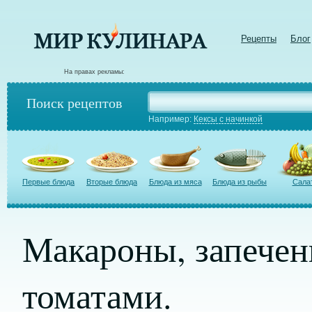
Рецепты
Блог
На правах рекламы:
Поиск рецептов
Например:
Кексы с начинкой
Первые блюда
Вторые блюда
Блюда из мяса
Блюда из рыбы
Сала
Макароны, запечен
томатами.