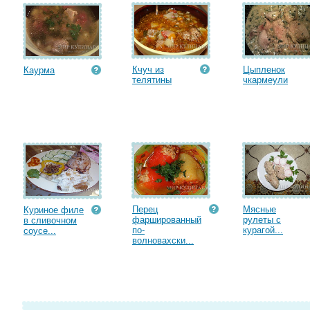
Кчуч из
Цыпленок
Каурма
телятины
чкармеули
Перец
Мясные
Куриное филе
фаршированный
рулеты с
в сливочном
по-
курагой...
соусе...
волновахски...