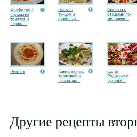
Паста с
Свинина с
Фарфалле с
тунцом и
овощами по-
соусом из
фасолью...
милански...
томатов и
сервел...
Каннеллони с
Салат
Ризотто
телятиной и
Радиккио с
шпинатом...
руколой...
Другие рецепты втор