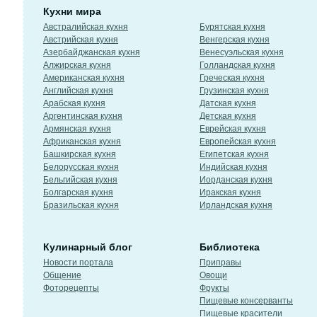
Кухни мира
Австралийская кухня
Бурятская кухня
Австрийская кухня
Венгерская кухня
Азербайджанская кухня
Венесуэльская кухня
Алжирская кухня
Голландская кухня
Американская кухня
Греческая кухня
Английская кухня
Грузинская кухня
Арабская кухня
Датская кухня
Аргентинская кухня
Детская кухня
Армянская кухня
Еврейская кухня
Африканская кухня
Европейская кухня
Башкирская кухня
Египетская кухня
Белорусская кухня
Индийская кухня
Бельгийская кухня
Иорданская кухня
Болгарская кухня
Иракская кухня
Бразильская кухня
Ирландская кухня
Кулинарный блог
Библиотека
Новости портала
Приправы
Общение
Овощи
Фоторецепты
Фрукты
Пищевые консерванты
Пищевые красители