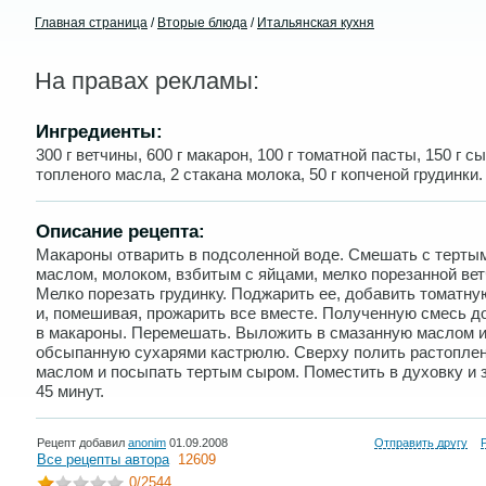
Главная страница
/
Вторые блюда
/
Итальянская кухня
На правах рекламы:
Ингредиенты:
300 г ветчины, 600 г макарон, 100 г томатной пасты, 150 г сы
топленого масла, 2 стакана молока, 50 г копченой грудинки.
Описание рецепта:
Макароны отварить в подсоленной воде. Смешать с терты
маслом, молоком, взбитым с яйцами, мелко порезанной вет
Мелко порезать грудинку. Поджарить ее, добавить томатну
и, помешивая, прожарить все вместе. Полученную смесь д
в макароны. Перемешать. Выложить в смазанную маслом 
обсыпанную сухарями кастрюлю. Сверху полить растопле
маслом и посыпать тертым сыром. Поместить в духовку и 
45 минут.
Рецепт добавил
anonim
01.09.2008
Отправить другу
Все рецепты автора
12609
0
/2544