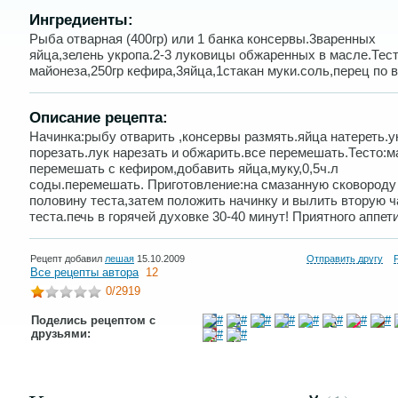
Ингредиенты:
Рыба отварная (400гр) или 1 банка консервы.3варенных
яйца,зелень укропа.2-3 луковицы обжаренных в масле.Тест
майонеза,250гр кефира,3яйца,1стакан муки.соль,перец по в
Описание рецепта:
Начинка:рыбу отварить ,консервы размять.яйца натереть.у
порезать.лук нарезать и обжарить.все перемешать.Тесто:м
перемешать с кефиром,добавить яйца,муку,0,5ч.л
соды.перемешать. Приготовление:на смазанную сковороду
половину теста,затем положить начинку и вылить вторую ч
теста.печь в горячей духовке 30-40 минут! Приятного аппети
Рецепт добавил
лешая
15.10.2009
Отправить другу
Все рецепты автора
12
0
/2919
Поделись рецептом с
друзьями: