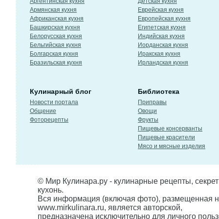
Аргентинская кухня
Детская кухня
Армянская кухня
Еврейская кухня
Африканская кухня
Европейская кухня
Башкирская кухня
Египетская кухня
Белорусская кухня
Индийская кухня
Бельгийская кухня
Иорданская кухня
Болгарская кухня
Иракская кухня
Бразильская кухня
Ирландская кухня
Кулинарный блог
Библиотека
Новости портала
Приправы
Общение
Овощи
Фоторецепты
Фрукты
Пищевые консерванты
Пищевые красители
Мясо и мясные изделия
© Мир Кулинара.ру - кулинарные рецепты, секре
кухонь.
Вся информация (включая фото), размещенная н
www.mirkulinara.ru, является авторской,
предназначена исключительно для личного польз