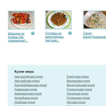
Голубцы из
Салат
Шашлык из
виноградных
&quot;Ананасик&
курицы (на
листьев...
сковородке)...
Кухни мира
Австралийская кухня
Бурятская кухня
Австрийская кухня
Венгерская кухня
Азербайджанская кухня
Венесуэльская кухня
Алжирская кухня
Голландская кухня
Американская кухня
Греческая кухня
Английская кухня
Грузинская кухня
Арабская кухня
Датская кухня