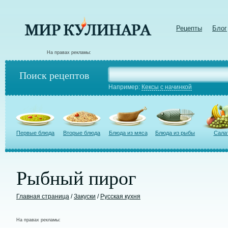
Рецепты
Блог
На правах рекламы:
Поиск рецептов
Например:
Кексы с начинкой
Первые блюда
Вторые блюда
Блюда из мяса
Блюда из рыбы
Сала
Рыбный пирог
Главная страница
/
Закуски
/
Русская кухня
На правах рекламы: