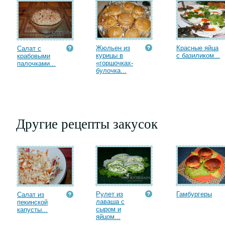
Жюльен из
Красные яйца
Салат с
курицы в
с базиликом...
крабовыми
«горшочках-
палочками...
булочка...
Другие рецепты закусок
Рулет из
Гамбургеры
Салат из
лаваша с
пекинской
сыром и
капусты...
яйцом...