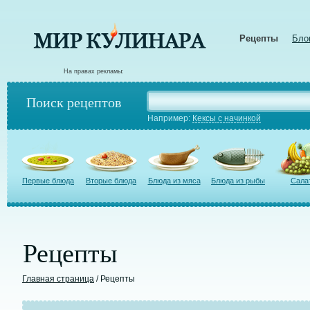
Рецепты
Бло
На правах рекламы:
Поиск рецептов
Например:
Кексы с начинкой
Первые блюда
Вторые блюда
Блюда из мяса
Блюда из рыбы
Сала
Рецепты
Главная страница
/ Рецепты