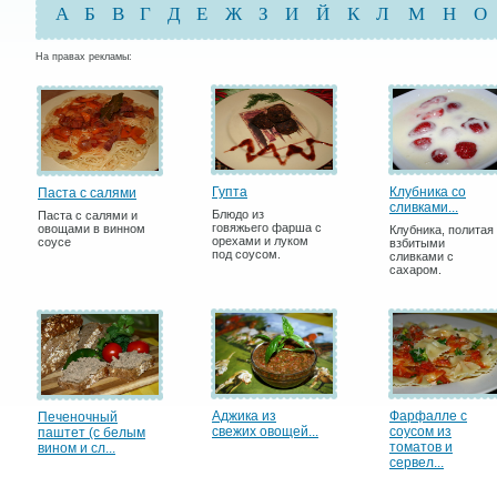
А
Б
В
Г
Д
Е
Ж
З
И
Й
К
Л
М
Н
О
На правах рекламы:
Гупта
Клубника со
Паста с салями
сливками...
Блюдо из
Паста с салями и
говяжьего фарша с
овощами в винном
Клубника, политая
орехами и луком
соусе
взбитыми
под соусом.
сливками с
сахаром.
Аджика из
Фарфалле с
Печеночный
свежих овощей...
соусом из
паштет (с белым
томатов и
вином и сл...
сервел...