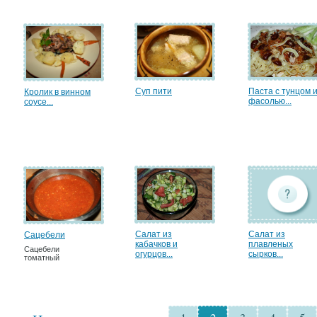
Суп пити
Паста с тунцом 
Кролик в винном
фасолью...
соусе...
Салат из
Салат из
Сацебели
кабачков и
плавленых
Сацебели
огурцов...
сырков...
томатный