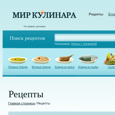
Рецепты
Бло
На правах рекламы:
Поиск рецептов
Например:
Кексы с начинкой
Первые блюда
Вторые блюда
Блюда из мяса
Блюда из рыбы
Сала
Рецепты
Главная страница
/ Рецепты