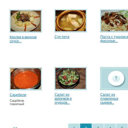
Суп пити
Паста с тунцом 
Кролик в винном
фасолью...
соусе...
Салат из
Салат из
Сацебели
кабачков и
плавленых
Сацебели
огурцов...
сырков...
томатный