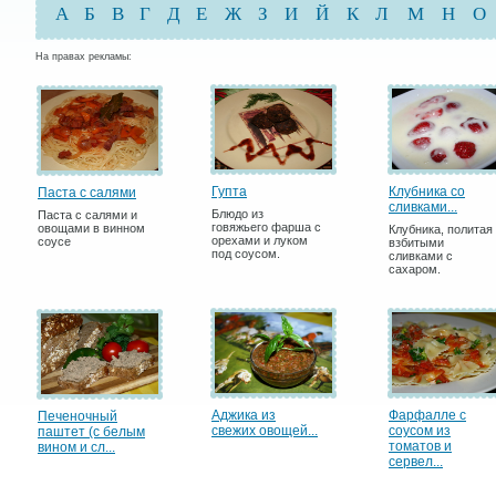
А
Б
В
Г
Д
Е
Ж
З
И
Й
К
Л
М
Н
О
На правах рекламы:
Гупта
Клубника со
Паста с салями
сливками...
Блюдо из
Паста с салями и
говяжьего фарша с
овощами в винном
Клубника, политая
орехами и луком
соусе
взбитыми
под соусом.
сливками с
сахаром.
Аджика из
Фарфалле с
Печеночный
свежих овощей...
соусом из
паштет (с белым
томатов и
вином и сл...
сервел...