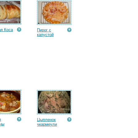
я Коса
Пирог с
капустой
з
Цыпленок
ны
чкармеули