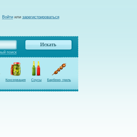
Войти
или
зарегистрироваться
ый поиск
Консервация
Соусы
Барбекю, гриль