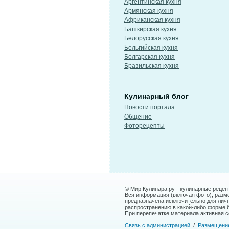
Аргентинская кухня
Армянская кухня
Африканская кухня
Башкирская кухня
Белорусская кухня
Бельгийская кухня
Болгарская кухня
Бразильская кухня
Кулинарный блог
Новости портала
Общение
Фоторецепты
© Мир Кулинара.ру - кулинарные рецеп
Вся информация (включая фото), размещ
предназначена исключительно для лич
распространению в какой-либо форме 
При перепечатке материала активная сс
Связь с администрацией
/
Размещени