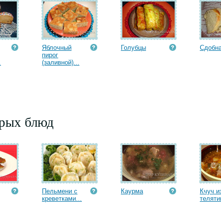
Яблочный
Голубцы
Сдобна
пирог
.
(заливной)...
орых блюд
Пельмени с
Каурма
Кчуч и
креветками...
теляти