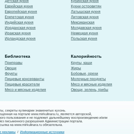
Детская кухня
Кубинская кухня
Еврейская кухня
Кухни островитян
Европейская кухня
Латышская кухня
Египетская кухня
Литовская кухня
Индийская кухня
Мексиканская
Иорданская кухня
Молдавская кухня
Иракская кухня
Немецкая кухня
Ирландская кухня
Польская кухня
Библиотека
Калорийность
Приправы
Крупы, каши
Овощи
Жиры
Фрукты
Бобовые, орехи
Пищевые консерванты
Молочные продукты
Пищевые красители
Мясо и мясные изделия
Мясо и мясные изделия
Овощи, зелень, грибы
ты, секреты кулинарии знаменитых кухонь.
енная на портале www.mirkulinara.ru, является авторской,
ного пользования и не подлежит дальнейшему воспроизведению и/или
без письменного разрешения Администрации портала.
ылка на www.mirkulinara.ru обязательна.
е рекламы
/
Информационные источники