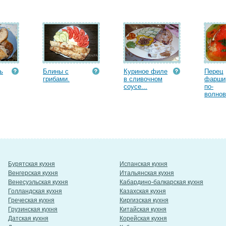
ь
Блины с
Куриное филе
Перец
грибами.
в сливочном
фарши
соусе...
по-
волнов
Бурятская кухня
Испанская кухня
Венгерская кухня
Итальянская кухня
Венесуэльская кухня
Кабардино-балкарская кухня
Голландская кухня
Казахская кухня
Греческая кухня
Киргизская кухня
Грузинская кухня
Китайская кухня
Датская кухня
Корейская кухня