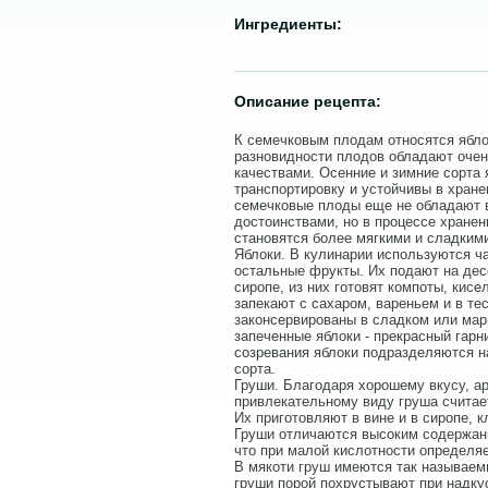
Ингредиенты:
Описание рецепта:
К семечковым плодам относятся яблок
разновидности плодов обладают оче
качествами. Осенние и зимние сорта 
транспортировку и устойчивы в хране
семечковые плоды еще не обладают 
достоинствами, но в процессе хранен
становятся более мягкими и сладким
Яблоки. В кулинарии используются ч
остальные фрукты. Их подают на десе
сиропе, из них готовят компоты, кисе
запекают с сахаром, вареньем и в те
законсервированы в сладком или ма
запеченные яблоки - прекрасный гарн
созревания яблоки подразделяются на
сорта.
Груши. Благодаря хорошему вкусу, ар
привлекательному виду груша считае
Их приготовляют в вине и в сиропе, к
Груши отличаются высоким содержани
что при малой кислотности определяе
В мякоти груш имеются так называем
груши порой похрустывают при надку