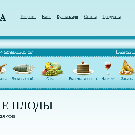
Рецепты
Блог
Кухни мира
Статьи
Продукты
р:
Кексы с начинкой
Расширенн
 мяса
Блюда из рыбы
Салаты
Выпечка, десерты
Напитки
Закуски
Е ПЛОДЫ
кая кухня