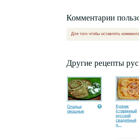
Комментарии польз
Для того чтобы оставлять коммент
Другие рецепты рус
Курник
Оладьи
(старинный
овощные
русский
свадебный
п...