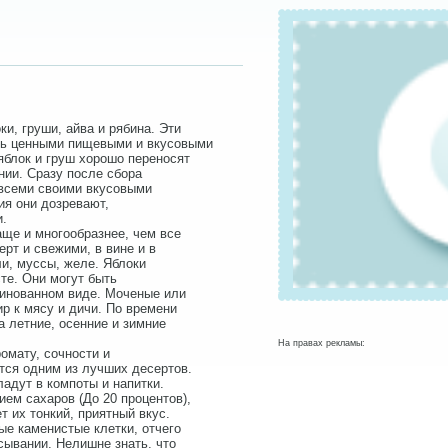
и, груши, айва и рябина. Эти
нь ценными пищевыми и вкусовыми
яблок и груш хорошо переносят
нии. Сразу после сбора
всеми своими вкусовыми
ия они дозревают,
и.
аще и многообразнее, чем все
рт и свежими, в вине и в
ли, муссы, желе. Яблоки
сте. Они могут быть
ринованном виде. Моченые или
ир к мясу и дичи. По времени
 летние, осенние и зимние
На правах рекламы:
омату, сочности и
тся одним из лучших десертов.
ладут в компоты и напитки.
ем сахаров (До 20 процентов),
т их тонкий, приятный вкус.
ые каменистые клетки, отчего
сывании. Нелишне знать, что