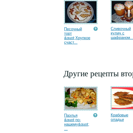
Сливочный
Песочный
кулич с
торт
шафраном..
&quot;Хрупкое
счаст...
Другие рецепты вт
Крабовые
Паэлья
оладьи
&quot;по-
нашему&quot;
...