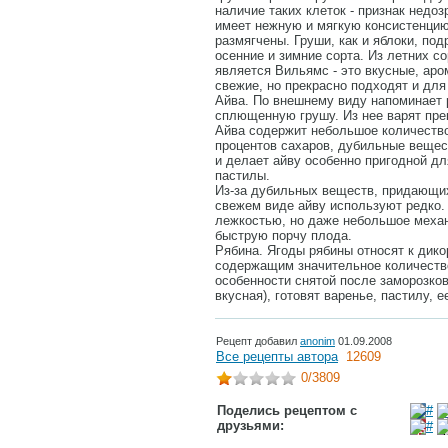
наличие таких клеток - признак недо
имеет нежную и мягкую консистенцию
размягчены. Груши, как и яблоки, по
осенние и зимние сорта. Из летних с
является Вильямс - это вкусные, ар
свежие, но прекрасно подходят и для
Айва. По внешнему виду напоминает 
сплющенную грушу. Из нее варят пре
Айва содержит небольшое количество
процентов сахаров, дубильные вещес
и делает айву особенно пригодной д
пастилы.
Из-за дубильных веществ, придающих
свежем виде айву используют редко.
лежкостью, но даже небольшое меха
быструю порчу плода.
Рябина. Ягоды рябины относят к ди
содержащим значительное количество
особенности снятой после заморозков
вкусная), готовят варенье, пастилу, е
Рецепт добавил
anonim
01.09.2008
Все рецепты автора
12609
0
/3809
Поделись рецептом с
друзьями: