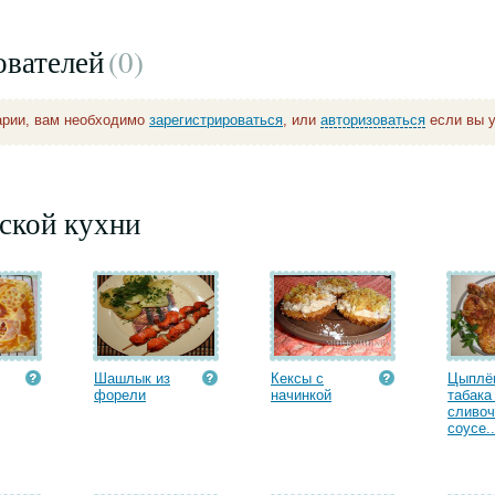
ователей
(0
)
арии, вам необходимо
зарегистрироваться
, или
авторизоваться
если вы у
ской кухни
Шашлык из
Кексы с
Цыплё
форели
начинкой
табака
сливо
соусе..