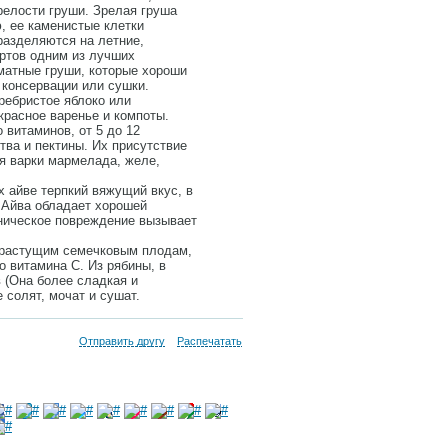
зрелости груши. Зрелая груша
, ее каменистые клетки
дразделяются на летние,
ортов одним из лучших
оматные груши, которые хороши
 консервации или сушки.
ребристое яблоко или
красное варенье и компоты.
 витаминов, от 5 до 12
тва и пектины. Их присутствие
ля варки мармелада, желе,
 айве терпкий вяжущий вкус, в
 Айва обладает хорошей
ническое повреждение вызывает
корастущим семечковым плодам,
 витамина С. Из рябины, в
 (Она более сладкая и
е солят, мочат и сушат.
Отправить другу
Распечатать