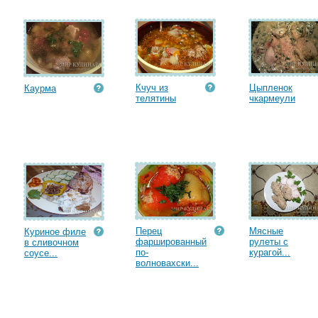
Кчуч из
Цыпленок
Каурма
телятины
чкармеули
Перец
Мясные
Куриное филе
фаршированный
рулеты с
в сливочном
по-
курагой...
соусе...
волновахски...