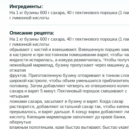
Ингредиенты:
На 1 кг бузины 600 г сахара, 40 г пектинового порошка (1 пак
г лимонной кислоты
Описание рецепта:
На 1 кг бузины 600 г сахара, 40 г пектинового порошка (1 пак
г лимонной кислоты
обрывают с кистей и взвешивают. Взвешенную порцию за
в кастрюле и при постоянном помешивании варят, чтобы ча
жидкости испарилась, а кожура размягчилась. Чтобы полу
нежнейший мармелад, бузину пропускают через машинку д
отжатия
фруктов. Приготовленную бузину отпаривают в тонком сло
широкой кастрюле, чтобы объем уменьшился приблизитель
половину. Затем добавляют четверть из отвешенного коли
сахара и варят 5 минут. Пектиновый порошок смешивают с
четырьмя
ложками сахара, засыпают в бузину и варят. Когда сахар
растворится, добавляют остальной сахар так, чтобы кипен
прерывалось, и варят дальше. К концу варки добавляют л
кислоту. Кипящим мармеладом заполняют до краев банки,
обернутые
влажным полотенцем, края быстро вытирают, быстро укре