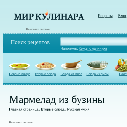
Рецепты
Блог
На правах рекламы:
Поиск рецептов
Например:
Кексы с начинкой
Первые блюда
Вторые блюда
Блюда из мяса
Блюда из рыбы
Сала
Мармелад из бузины
Главная страница
/
Вторые блюда
/
Русская кухня
На правах рекламы: